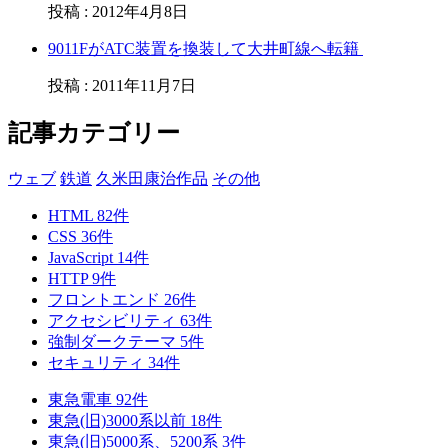
投稿
:
2012年4月8日
9011FがATC装置を換装して大井町線へ転籍
投稿
:
2011年11月7日
記事カテゴリー
ウェブ
鉄道
久米田康治作品
その他
HTML
82
件
CSS
36
件
JavaScript
14
件
HTTP
9
件
フロントエンド
26
件
アクセシビリティ
63
件
強制ダークテーマ
5
件
セキュリティ
34
件
東急電車
92
件
東急(旧)3000系以前
18
件
東急(旧)5000系、5200系
3
件