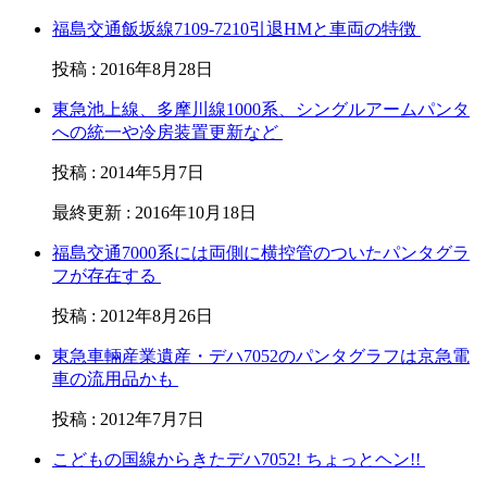
福島交通飯坂線7109-7210引退HMと車両の特徴
投稿
:
2016年8月28日
東急池上線、多摩川線1000系、シングルアームパンタ
への統一や冷房装置更新など
投稿
:
2014年5月7日
最終更新
:
2016年10月18日
福島交通7000系には両側に横控管のついたパンタグラ
フが存在する
投稿
:
2012年8月26日
東急車輛産業遺産・デハ7052のパンタグラフは京急電
車の流用品かも
投稿
:
2012年7月7日
こどもの国線からきたデハ7052! ちょっとヘン!!