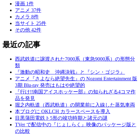
漫画
1
件
アニメ
37
件
カメラ
8
件
当サイト
25
件
その他
42
件
最近の記事
西武鉄道に譲渡された7000系（東急9000系）の形態分
類
『激動の昭和史 沖縄決戦』と『シン・ゴジラ』
アニメ『さよなら絶望先生』の Nozomi Entertainment 版
3期 Blu-ray 発売はもはや絶望的
『行け!!南国アイスホッケー部』の知られざる4コマ作
品を発見
堀之内軌道（西武軌道）の開業前に入線した蒸気車両
本ブログに OKLCH カラースペースを導入
目黒蒲田電鉄ト5形の竣功時期と諸元の謎
TVer で配信中の『じょしらく』映像のパッケージ版と
の比較