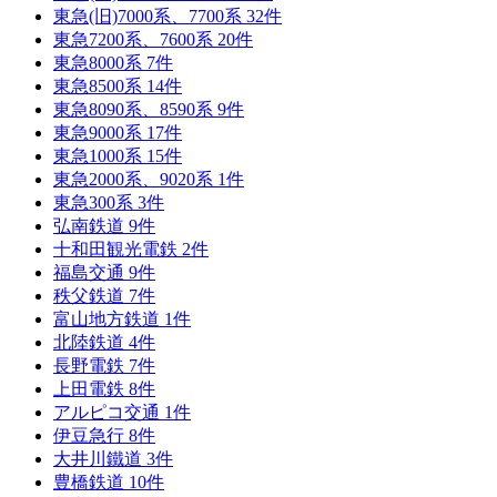
東急(旧)7000系、7700系
32
件
東急7200系、7600系
20
件
東急8000系
7
件
東急8500系
14
件
東急8090系、8590系
9
件
東急9000系
17
件
東急1000系
15
件
東急2000系、9020系
1
件
東急300系
3
件
弘南鉄道
9
件
十和田観光電鉄
2
件
福島交通
9
件
秩父鉄道
7
件
富山地方鉄道
1
件
北陸鉄道
4
件
長野電鉄
7
件
上田電鉄
8
件
アルピコ交通
1
件
伊豆急行
8
件
大井川鐵道
3
件
豊橋鉄道
10
件