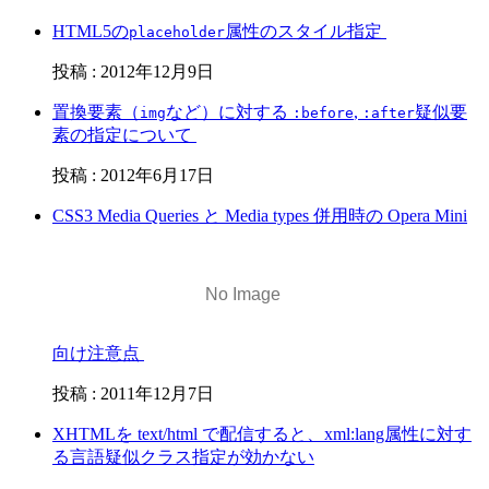
HTML5の
属性のスタイル指定
placeholder
投稿
:
2012年12月9日
置換要素（
など）に対する
,
疑似要
img
:before
:after
素の指定について
投稿
:
2012年6月17日
CSS3 Media Queries と Media types 併用時の Opera Mini
向け注意点
投稿
:
2011年12月7日
XHTMLを text/html で配信すると、xml:lang属性に対す
る言語疑似クラス指定が効かない