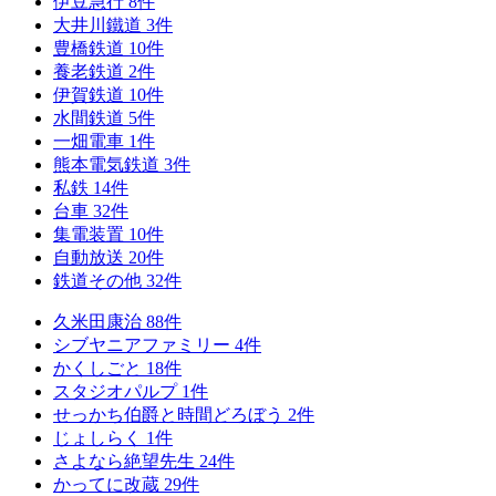
伊豆急行
8
件
大井川鐵道
3
件
豊橋鉄道
10
件
養老鉄道
2
件
伊賀鉄道
10
件
水間鉄道
5
件
一畑電車
1
件
熊本電気鉄道
3
件
私鉄
14
件
台車
32
件
集電装置
10
件
自動放送
20
件
鉄道その他
32
件
久米田康治
88
件
シブヤニアファミリー
4
件
かくしごと
18
件
スタジオパルプ
1
件
せっかち伯爵と時間どろぼう
2
件
じょしらく
1
件
さよなら絶望先生
24
件
かってに改蔵
29
件