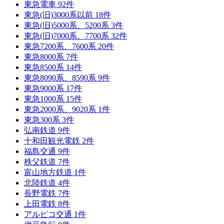
東急電車
92
件
東急(旧)3000系以前
18
件
東急(旧)5000系、5200系
3
件
東急(旧)7000系、7700系
32
件
東急7200系、7600系
20
件
東急8000系
7
件
東急8500系
14
件
東急8090系、8590系
9
件
東急9000系
17
件
東急1000系
15
件
東急2000系、9020系
1
件
東急300系
3
件
弘南鉄道
9
件
十和田観光電鉄
2
件
福島交通
9
件
秩父鉄道
7
件
富山地方鉄道
1
件
北陸鉄道
4
件
長野電鉄
7
件
上田電鉄
8
件
アルピコ交通
1
件