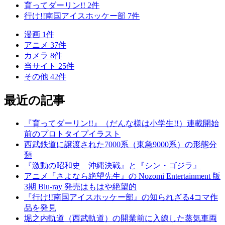
育ってダーリン!!
2
件
行け!!南国アイスホッケー部
7
件
漫画
1
件
アニメ
37
件
カメラ
8
件
当サイト
25
件
その他
42
件
最近の記事
『育ってダーリン!!』（だんな様は小学生!!）連載開始
前のプロトタイプイラスト
西武鉄道に譲渡された7000系（東急9000系）の形態分
類
『激動の昭和史 沖縄決戦』と『シン・ゴジラ』
アニメ『さよなら絶望先生』の Nozomi Entertainment 版
3期 Blu-ray 発売はもはや絶望的
『行け!!南国アイスホッケー部』の知られざる4コマ作
品を発見
堀之内軌道（西武軌道）の開業前に入線した蒸気車両