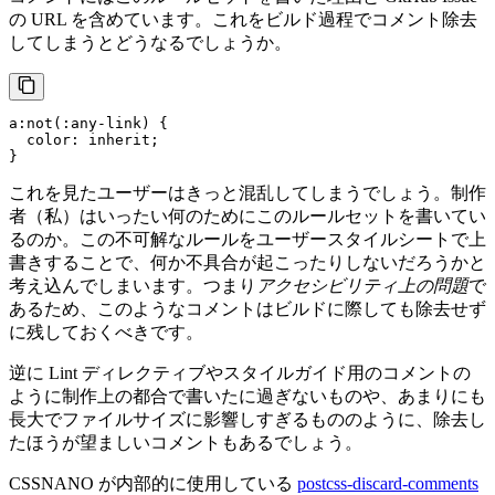
の URL を含めています。これをビルド過程でコメント除去
してしまうとどうなるでしょうか。
a
:not
(
:any-link
) {

color
: inherit;

}
これを見たユーザーはきっと混乱してしまうでしょう。制作
者（私）はいったい何のためにこのルールセットを書いてい
るのか。この不可解なルールをユーザースタイルシートで上
書きすることで、何か不具合が起こったりしないだろうかと
考え込んでしまいます。つまり
アクセシビリティ上の問題
で
あるため、このようなコメントはビルドに際しても除去せず
に残しておくべきです。
逆に Lint ディレクティブやスタイルガイド用のコメントの
ように制作上の都合で書いたに過ぎないものや、あまりにも
長大でファイルサイズに影響しすぎるもののように、除去し
たほうが望ましいコメントもあるでしょう。
CSSNANO が内部的に使用している
postcss-discard-comments