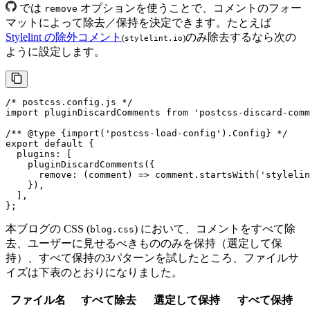
では
オプションを使うことで、コメントのフォー
remove
マットによって除去／保持を決定できます。たとえば
Stylelint の除外コメント
のみ除去するなら次の
(
)
stylelint.io
ように設定します。
/* postcss.config.js */
import
 pluginDiscardComments 
from
'postcss-discard-comm
/** 
@type
 {
import('postcss-load-config').Config
} */
export
default
 {

plugins
: [

pluginDiscardComments
({

remove
: 
(
comment
) =>
 comment.
startsWith
(
'stylelin
    }),

  ],

};
本ブログの CSS (
) において、コメントをすべて除
blog.css
去、ユーザーに見せるべきもののみを保持（選定して保
持）、すべて保持の3パターンを試したところ、ファイルサ
イズは下表のとおりになりました。
ファイル名
すべて除去
選定して保持
すべて保持