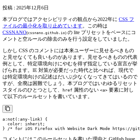
投稿
:
2025年12月6日
本ブログではアクセシビリティの観点から2022年に
CSS フ
ァイルの最小化を取り止めています
。この時は
CSSNANO
の lite プリセットをベースにコ
(
)
cssnano.github.io
メントと空ルールの除去のみを行う設定をしていました。
しかし CSS のコメントには本来ユーザーに見せるべきもの
と見せなくても良いものがあります。見せるべきものの代表
例として、特定環境向けにやむを得ず指定している宣言が挙
げられます。IE 対策が必要だった時代と比べれば、現代で
は特定環境向けの記述はだいぶ少なくなってきてはいるので
すが、全廃は困難でしょう。本ブログではいわゆるリセット
スタイルのひとつとして、
属性のない
要素に対し
href
<a>
て以下のルールセットを書いています。
a
:not
(
:any-link
) {

color
: inherit;

} 
/* for iOS Firefox with Website Dark Mode https://gi
コメントにはこのルールセットを書いた理由と GitHub Issue