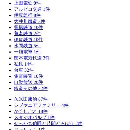
上田電鉄
8
件
アルピコ交通
1
件
伊豆急行
8
件
大井川鐵道
3
件
豊橋鉄道
10
件
養老鉄道
2
件
伊賀鉄道
10
件
水間鉄道
5
件
一畑電車
1
件
熊本電気鉄道
3
件
私鉄
14
件
台車
32
件
集電装置
10
件
自動放送
20
件
鉄道その他
32
件
久米田康治
87
件
シブヤニアファミリー
4
件
かくしごと
18
件
スタジオパルプ
1
件
せっかち伯爵と時間どろぼう
2
件
じょしらく
1
件