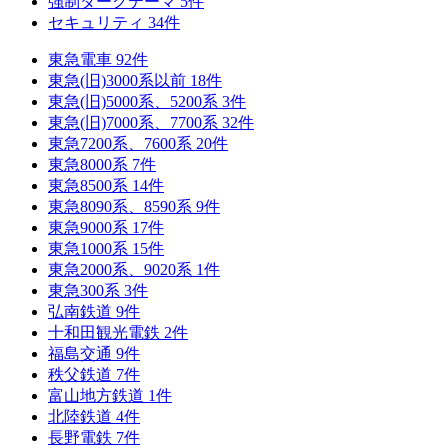
強制ダークテーマ
5
件
セキュリティ
34
件
東急電車
92
件
東急(旧)3000系以前
18
件
東急(旧)5000系、5200系
3
件
東急(旧)7000系、7700系
32
件
東急7200系、7600系
20
件
東急8000系
7
件
東急8500系
14
件
東急8090系、8590系
9
件
東急9000系
17
件
東急1000系
15
件
東急2000系、9020系
1
件
東急300系
3
件
弘南鉄道
9
件
十和田観光電鉄
2
件
福島交通
9
件
秩父鉄道
7
件
富山地方鉄道
1
件
北陸鉄道
4
件
長野電鉄
7
件