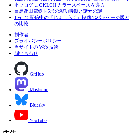
本ブログに OKLCH カラースペースを導入
目黒蒲田電鉄ト5形の竣功時期と諸元の謎
TVer で配信中の『じょしらく』映像のパッケージ版と
の比較
制作者
プライバシーポリシー
当サイトの Web 技術
問い合わせ
GitHub
Mastodon
Bluesky
YouTube