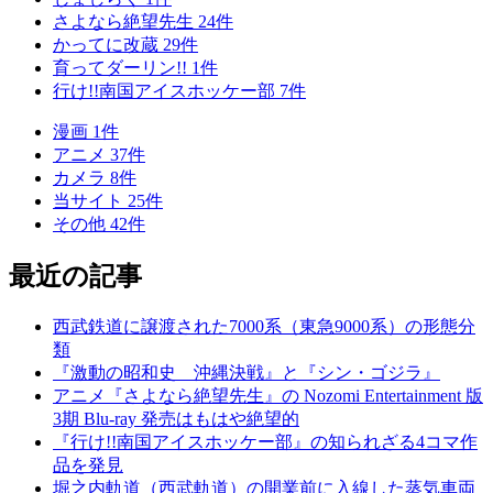
さよなら絶望先生
24
件
かってに改蔵
29
件
育ってダーリン!!
1
件
行け!!南国アイスホッケー部
7
件
漫画
1
件
アニメ
37
件
カメラ
8
件
当サイト
25
件
その他
42
件
最近の記事
西武鉄道に譲渡された7000系（東急9000系）の形態分
類
『激動の昭和史 沖縄決戦』と『シン・ゴジラ』
アニメ『さよなら絶望先生』の Nozomi Entertainment 版
3期 Blu-ray 発売はもはや絶望的
『行け!!南国アイスホッケー部』の知られざる4コマ作
品を発見
堀之内軌道（西武軌道）の開業前に入線した蒸気車両