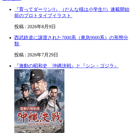
『育ってダーリン!!』（だんな様は小学生!!）連載開始
前のプロトタイプイラスト
投稿
:
2026年8月9日
西武鉄道に譲渡された7000系（東急9000系）の形態分
類
投稿
:
2026年7月29日
『激動の昭和史 沖縄決戦』と『シン・ゴジラ』