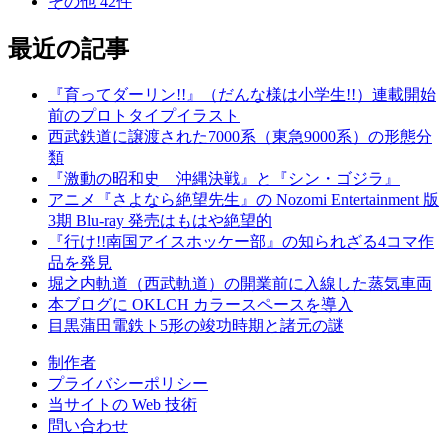
その他
42
件
最近の記事
『育ってダーリン!!』（だんな様は小学生!!）連載開始
前のプロトタイプイラスト
西武鉄道に譲渡された7000系（東急9000系）の形態分
類
『激動の昭和史 沖縄決戦』と『シン・ゴジラ』
アニメ『さよなら絶望先生』の Nozomi Entertainment 版
3期 Blu-ray 発売はもはや絶望的
『行け!!南国アイスホッケー部』の知られざる4コマ作
品を発見
堀之内軌道（西武軌道）の開業前に入線した蒸気車両
本ブログに OKLCH カラースペースを導入
目黒蒲田電鉄ト5形の竣功時期と諸元の謎
制作者
プライバシーポリシー
当サイトの Web 技術
問い合わせ