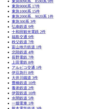
東急8090系、8590系
9
件
東急9000系
17
件
東急1000系
15
件
東急2000系、9020系
1
件
東急300系
3
件
弘南鉄道
9
件
十和田観光電鉄
2
件
福島交通
9
件
秩父鉄道
7
件
富山地方鉄道
1
件
北陸鉄道
4
件
長野電鉄
7
件
上田電鉄
8
件
アルピコ交通
1
件
伊豆急行
8
件
大井川鐵道
3
件
豊橋鉄道
10
件
養老鉄道
2
件
伊賀鉄道
10
件
水間鉄道
5
件
一畑電車
1
件
熊本電気鉄道
3
件