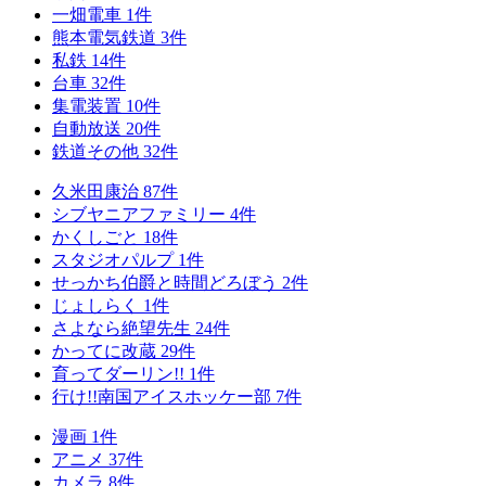
一畑電車
1
件
熊本電気鉄道
3
件
私鉄
14
件
台車
32
件
集電装置
10
件
自動放送
20
件
鉄道その他
32
件
久米田康治
87
件
シブヤニアファミリー
4
件
かくしごと
18
件
スタジオパルプ
1
件
せっかち伯爵と時間どろぼう
2
件
じょしらく
1
件
さよなら絶望先生
24
件
かってに改蔵
29
件
育ってダーリン!!
1
件
行け!!南国アイスホッケー部
7
件
漫画
1
件
アニメ
37
件
カメラ
8
件