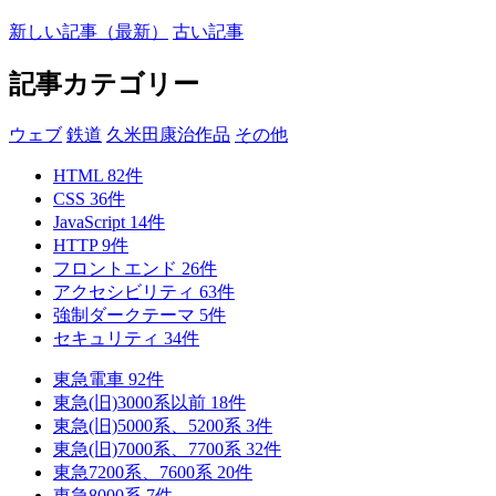
新しい記事（最新）
古い記事
記事カテゴリー
ウェブ
鉄道
久米田康治作品
その他
HTML
82
件
CSS
36
件
JavaScript
14
件
HTTP
9
件
フロントエンド
26
件
アクセシビリティ
63
件
強制ダークテーマ
5
件
セキュリティ
34
件
東急電車
92
件
東急(旧)3000系以前
18
件
東急(旧)5000系、5200系
3
件
東急(旧)7000系、7700系
32
件
東急7200系、7600系
20
件
東急8000系
7
件