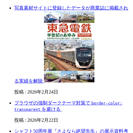
写真素材サイトに登録したデータが商業誌に掲載され
る実績を解除
投稿
:
2026年2月24日
ブラウザの強制ダークテーマ対策で
border-color:
を避ける
transparent
投稿
:
2026年2月22日
シャフト50周年展『さよなら絶望先生』の展示資料考