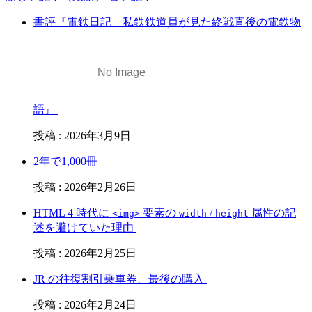
書評『電鉄日記 私鉄鉄道員が見た終戦直後の電鉄物
語』
投稿
:
2026年3月9日
2年で1,000冊
投稿
:
2026年2月26日
HTML 4 時代に
要素の
/
属性の記
<img>
width
height
述を避けていた理由
投稿
:
2026年2月25日
JR の往復割引乗車券、最後の購入
投稿
:
2026年2月24日