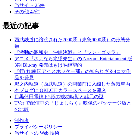
当サイト
25
件
その他
42
件
最近の記事
西武鉄道に譲渡された7000系（東急9000系）の形態分
類
『激動の昭和史 沖縄決戦』と『シン・ゴジラ』
アニメ『さよなら絶望先生』の Nozomi Entertainment 版
3期 Blu-ray 発売はもはや絶望的
『行け!!南国アイスホッケー部』の知られざる4コマ作
品を発見
堀之内軌道（西武軌道）の開業前に入線した蒸気車両
本ブログに OKLCH カラースペースを導入
目黒蒲田電鉄ト5形の竣功時期と諸元の謎
TVer で配信中の『じょしらく』映像のパッケージ版と
の比較
制作者
プライバシーポリシー
当サイトの Web 技術