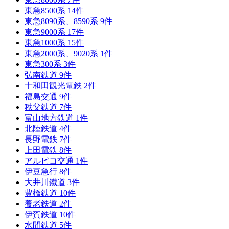
東急8500系
14
件
東急8090系、8590系
9
件
東急9000系
17
件
東急1000系
15
件
東急2000系、9020系
1
件
東急300系
3
件
弘南鉄道
9
件
十和田観光電鉄
2
件
福島交通
9
件
秩父鉄道
7
件
富山地方鉄道
1
件
北陸鉄道
4
件
長野電鉄
7
件
上田電鉄
8
件
アルピコ交通
1
件
伊豆急行
8
件
大井川鐵道
3
件
豊橋鉄道
10
件
養老鉄道
2
件
伊賀鉄道
10
件
水間鉄道
5
件