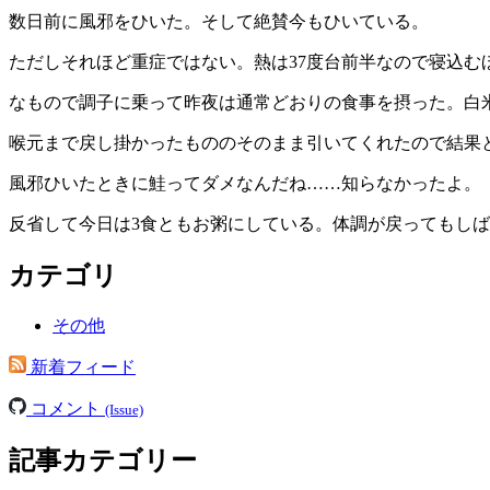
数日前に風邪をひいた。そして絶賛今もひいている。
ただしそれほど重症ではない。熱は37度台前半なので寝込
なもので調子に乗って昨夜は通常どおりの食事を摂った。白
喉元まで戻し掛かったもののそのまま引いてくれたので結果
風邪ひいたときに鮭ってダメなんだね……知らなかったよ。
反省して今日は3食ともお粥にしている。体調が戻ってもし
カテゴリ
その他
新着フィード
コメント
(Issue)
記事カテゴリー