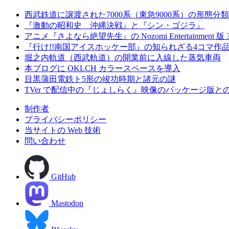
西武鉄道に譲渡された7000系（東急9000系）の形態分類
『激動の昭和史 沖縄決戦』と『シン・ゴジラ』
アニメ『さよなら絶望先生』の Nozomi Entertainment 版
『行け!!南国アイスホッケー部』の知られざる4コマ作
堀之内軌道（西武軌道）の開業前に入線した蒸気車両
本ブログに OKLCH カラースペースを導入
目黒蒲田電鉄ト5形の竣功時期と諸元の謎
TVer で配信中の『じょしらく』映像のパッケージ版と
制作者
プライバシーポリシー
当サイトの Web 技術
問い合わせ
GitHub
Mastodon