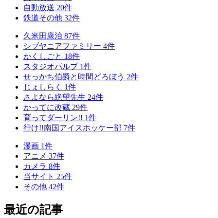
自動放送
20
件
鉄道その他
32
件
久米田康治
87
件
シブヤニアファミリー
4
件
かくしごと
18
件
スタジオパルプ
1
件
せっかち伯爵と時間どろぼう
2
件
じょしらく
1
件
さよなら絶望先生
24
件
かってに改蔵
29
件
育ってダーリン!!
1
件
行け!!南国アイスホッケー部
7
件
漫画
1
件
アニメ
37
件
カメラ
8
件
当サイト
25
件
その他
42
件
最近の記事