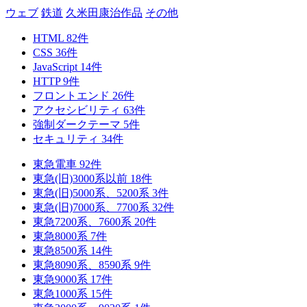
ウェブ
鉄道
久米田康治作品
その他
HTML
82
件
CSS
36
件
JavaScript
14
件
HTTP
9
件
フロントエンド
26
件
アクセシビリティ
63
件
強制ダークテーマ
5
件
セキュリティ
34
件
東急電車
92
件
東急(旧)3000系以前
18
件
東急(旧)5000系、5200系
3
件
東急(旧)7000系、7700系
32
件
東急7200系、7600系
20
件
東急8000系
7
件
東急8500系
14
件
東急8090系、8590系
9
件
東急9000系
17
件
東急1000系
15
件