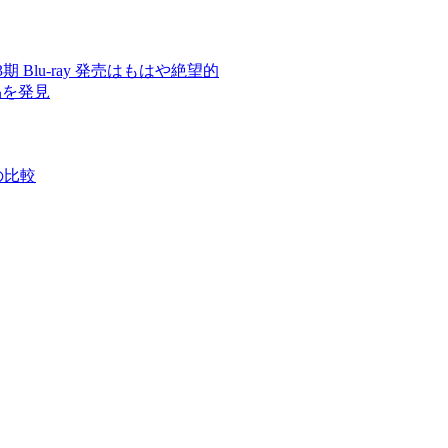
 3期 Blu-ray 発売はもはや絶望的
品を発見
の比較