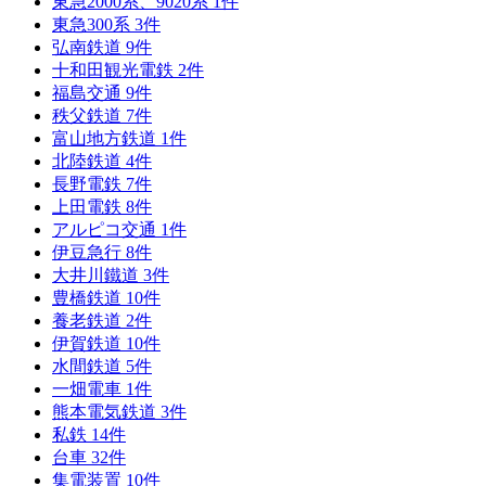
東急2000系、9020系
1
件
東急300系
3
件
弘南鉄道
9
件
十和田観光電鉄
2
件
福島交通
9
件
秩父鉄道
7
件
富山地方鉄道
1
件
北陸鉄道
4
件
長野電鉄
7
件
上田電鉄
8
件
アルピコ交通
1
件
伊豆急行
8
件
大井川鐵道
3
件
豊橋鉄道
10
件
養老鉄道
2
件
伊賀鉄道
10
件
水間鉄道
5
件
一畑電車
1
件
熊本電気鉄道
3
件
私鉄
14
件
台車
32
件
集電装置
10
件