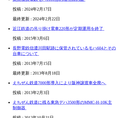
投稿
:
2024年2月17日
最終更新
:
2024年2月22日
近江鉄道の吊り掛け電車220形が定期運用を終了
投稿
:
2015年3月6日
長野電鉄信濃川田駅跡に保管されているモハ604とその
台車について
投稿
:
2013年7月15日
最終更新
:
2013年8月18日
えちぜん鉄道7000形導入により阪神譲渡車全廃へ
投稿
:
2013年2月3日
えちぜん鉄道に残る東急デハ3500形のMMC-H-10K主
制御器
投稿
:
2012年10月21日