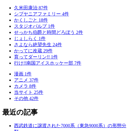
久米田康治
87
件
シブヤニアファミリー
4
件
かくしごと
18
件
スタジオパルプ
1
件
せっかち伯爵と時間どろぼう
2
件
じょしらく
1
件
さよなら絶望先生
24
件
かってに改蔵
29
件
育ってダーリン!!
1
件
行け!!南国アイスホッケー部
7
件
漫画
1
件
アニメ
37
件
カメラ
8
件
当サイト
25
件
その他
42
件
最近の記事
西武鉄道に譲渡された7000系（東急9000系）の形態分