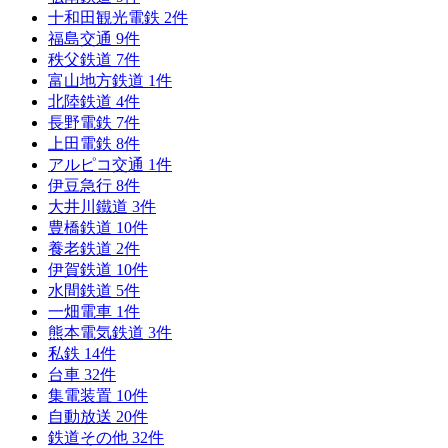
十和田観光電鉄
2
件
福島交通
9
件
秩父鉄道
7
件
富山地方鉄道
1
件
北陸鉄道
4
件
長野電鉄
7
件
上田電鉄
8
件
アルピコ交通
1
件
伊豆急行
8
件
大井川鐵道
3
件
豊橋鉄道
10
件
養老鉄道
2
件
伊賀鉄道
10
件
水間鉄道
5
件
一畑電車
1
件
熊本電気鉄道
3
件
私鉄
14
件
台車
32
件
集電装置
10
件
自動放送
20
件
鉄道その他
32
件