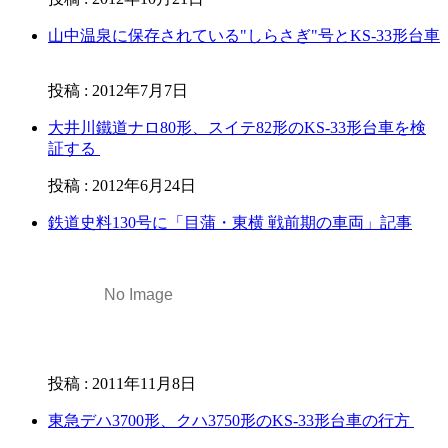
山中温泉に保存されている"しらさぎ"号とKS-33形台車
投稿
:
2012年7月7日
大井川鐵道ナロ80形、スイテ82形のKS-33形台車を検
証する
投稿
:
2012年6月24日
鉄道史料130号に「目蒲・東横 戦前期の車両」記事
投稿
:
2011年11月8日
東急デハ3700形、クハ3750形のKS-33形台車の行方