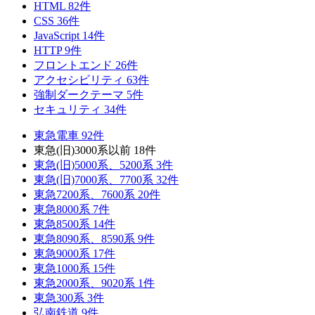
HTML
82
件
CSS
36
件
JavaScript
14
件
HTTP
9
件
フロントエンド
26
件
アクセシビリティ
63
件
強制ダークテーマ
5
件
セキュリティ
34
件
東急電車
92
件
東急(旧)3000系以前
18
件
東急(旧)5000系、5200系
3
件
東急(旧)7000系、7700系
32
件
東急7200系、7600系
20
件
東急8000系
7
件
東急8500系
14
件
東急8090系、8590系
9
件
東急9000系
17
件
東急1000系
15
件
東急2000系、9020系
1
件
東急300系
3
件
弘南鉄道
9
件