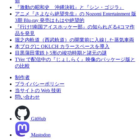
類
『激動の昭和史 沖縄決戦』と『シン・ゴジラ』
アニメ『さよなら絶望先生』の Nozomi Entertainment 版
3期 Blu-ray 発売はもはや絶望的
『行け!!南国アイスホッケー部』の知られざる4コマ作
品を発見
堀之内軌道（西武軌道）の開業前に入線した蒸気車両
本ブログに OKLCH カラースペースを導入
目黒蒲田電鉄ト5形の竣功時期と諸元の謎
TVer で配信中の『じょしらく』映像のパッケージ版と
の比較
制作者
プライバシーポリシー
当サイトの Web 技術
問い合わせ
GitHub
Mastodon