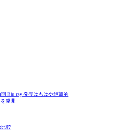
 3期 Blu-ray 発売はもはや絶望的
品を発見
の比較