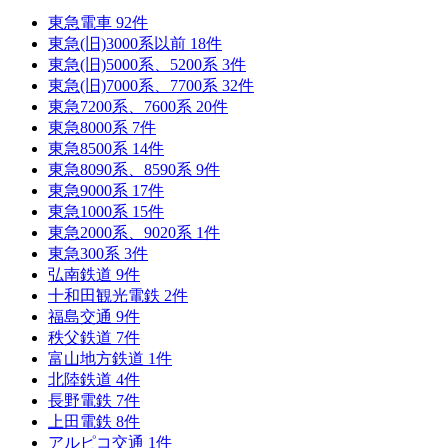
東急電車
92
件
東急(旧)3000系以前
18
件
東急(旧)5000系、5200系
3
件
東急(旧)7000系、7700系
32
件
東急7200系、7600系
20
件
東急8000系
7
件
東急8500系
14
件
東急8090系、8590系
9
件
東急9000系
17
件
東急1000系
15
件
東急2000系、9020系
1
件
東急300系
3
件
弘南鉄道
9
件
十和田観光電鉄
2
件
福島交通
9
件
秩父鉄道
7
件
富山地方鉄道
1
件
北陸鉄道
4
件
長野電鉄
7
件
上田電鉄
8
件
アルピコ交通
1
件