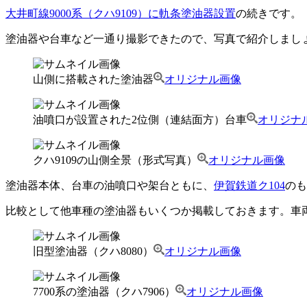
大井町線9000系（クハ9109）に軌条塗油器設置
の続きです。
塗油器や台車など一通り撮影できたので、写真で紹介しまし
山側に搭載された塗油器
オリジナル画像
油噴口が設置された2位側（連結面方）台車
オリジナ
クハ9109の山側全景（形式写真）
オリジナル画像
塗油器本体、台車の油噴口や架台ともに、
伊賀鉄道ク104
のも
比較として他車種の塗油器もいくつか掲載しておきます。車
旧型塗油器（クハ8080）
オリジナル画像
7700系の塗油器（クハ7906）
オリジナル画像