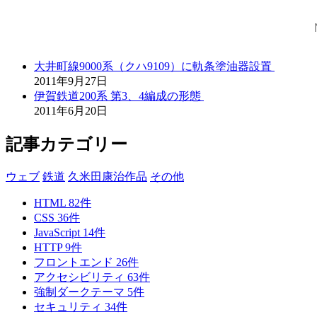
大井町線9000系（クハ9109）に軌条塗油器設置
2011年9月27日
伊賀鉄道200系 第3、4編成の形態
2011年6月20日
記事カテゴリー
ウェブ
鉄道
久米田康治作品
その他
HTML
82
件
CSS
36
件
JavaScript
14
件
HTTP
9
件
フロントエンド
26
件
アクセシビリティ
63
件
強制ダークテーマ
5
件
セキュリティ
34
件