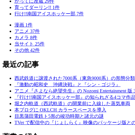
かってに改蔵
29
件
育ってダーリン!!
1
件
行け!!南国アイスホッケー部
7
件
漫画
1
件
アニメ
37
件
カメラ
8
件
当サイト
25
件
その他
42
件
最近の記事
西武鉄道に譲渡された7000系（東急9000系）の形態分類
『激動の昭和史 沖縄決戦』と『シン・ゴジラ』
アニメ『さよなら絶望先生』の Nozomi Entertainment 版
『行け!!南国アイスホッケー部』の知られざる4コマ作
堀之内軌道（西武軌道）の開業前に入線した蒸気車両
本ブログに OKLCH カラースペースを導入
目黒蒲田電鉄ト5形の竣功時期と諸元の謎
TVer で配信中の『じょしらく』映像のパッケージ版と