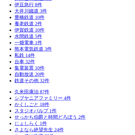
伊豆急行
8
件
大井川鐵道
3
件
豊橋鉄道
10
件
養老鉄道
2
件
伊賀鉄道
10
件
水間鉄道
5
件
一畑電車
1
件
熊本電気鉄道
3
件
私鉄
14
件
台車
32
件
集電装置
10
件
自動放送
20
件
鉄道その他
32
件
久米田康治
87
件
シブヤニアファミリー
4
件
かくしごと
18
件
スタジオパルプ
1
件
せっかち伯爵と時間どろぼう
2
件
じょしらく
1
件
さよなら絶望先生
24
件