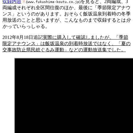
収録内容
を見ると、2両編成、3
(
)
www.fukushima-koutu.co.jp
両編成それぞれ全区間往復のほか、最後に「季節限定アナウ
ンス」というのがあります。おそらく飯坂温泉到着時の冬季
用放送のことと思いますが、こんなものまで収録するとは
分
かって
いらっしゃる。
2012年8月18日追記
実際に購入して確認しましたが、「季節
限定アナウンス」は飯坂温泉の到着時放送ではなく、「夏の
交事故防止県民総ぐるみ運動」などの運動放送集でした。