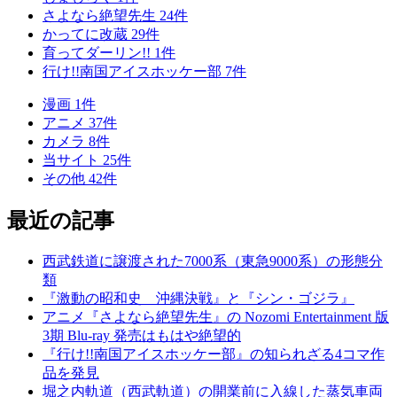
さよなら絶望先生
24
件
かってに改蔵
29
件
育ってダーリン!!
1
件
行け!!南国アイスホッケー部
7
件
漫画
1
件
アニメ
37
件
カメラ
8
件
当サイト
25
件
その他
42
件
最近の記事
西武鉄道に譲渡された7000系（東急9000系）の形態分
類
『激動の昭和史 沖縄決戦』と『シン・ゴジラ』
アニメ『さよなら絶望先生』の Nozomi Entertainment 版
3期 Blu-ray 発売はもはや絶望的
『行け!!南国アイスホッケー部』の知られざる4コマ作
品を発見
堀之内軌道（西武軌道）の開業前に入線した蒸気車両