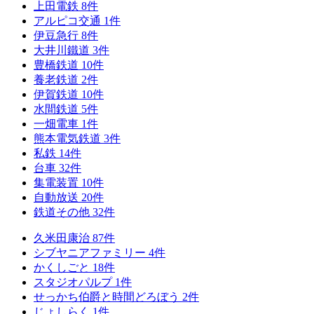
上田電鉄
8
件
アルピコ交通
1
件
伊豆急行
8
件
大井川鐵道
3
件
豊橋鉄道
10
件
養老鉄道
2
件
伊賀鉄道
10
件
水間鉄道
5
件
一畑電車
1
件
熊本電気鉄道
3
件
私鉄
14
件
台車
32
件
集電装置
10
件
自動放送
20
件
鉄道その他
32
件
久米田康治
87
件
シブヤニアファミリー
4
件
かくしごと
18
件
スタジオパルプ
1
件
せっかち伯爵と時間どろぼう
2
件
じょしらく
1
件