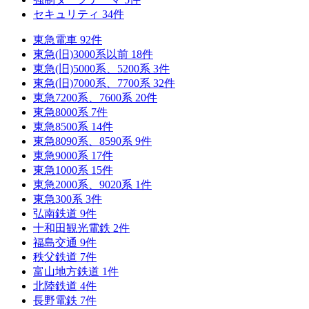
セキュリティ
34
件
東急電車
92
件
東急(旧)3000系以前
18
件
東急(旧)5000系、5200系
3
件
東急(旧)7000系、7700系
32
件
東急7200系、7600系
20
件
東急8000系
7
件
東急8500系
14
件
東急8090系、8590系
9
件
東急9000系
17
件
東急1000系
15
件
東急2000系、9020系
1
件
東急300系
3
件
弘南鉄道
9
件
十和田観光電鉄
2
件
福島交通
9
件
秩父鉄道
7
件
富山地方鉄道
1
件
北陸鉄道
4
件
長野電鉄
7
件