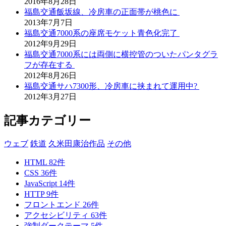
2016年8月28日
福島交通飯坂線、冷房車の正面帯が桃色に
2013年7月7日
福島交通7000系の座席モケット青色化完了
2012年9月29日
福島交通7000系には両側に横控管のついたパンタグラ
フが存在する
2012年8月26日
福島交通サハ7300形、冷房車に挟まれて運用中?
2012年3月27日
記事カテゴリー
ウェブ
鉄道
久米田康治作品
その他
HTML
82
件
CSS
36
件
JavaScript
14
件
HTTP
9
件
フロントエンド
26
件
アクセシビリティ
63
件
強制ダークテーマ
5
件