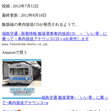
投稿
:
2012年7月12日
最終更新
:
2012年8月18日
飯坂線の車内放送CDが発売されるようで。
福島交通 - 新着情報 飯坂電車車内放送CD ～「いい電」に
乗って～車内放送アナウンスCD＋αを発売します
(
)
www.fukushima-koutu.co.jp
Amazonで買う
福島交通 飯坂電車~「いい電」に乗っ
て~車内放送アナウンス+α