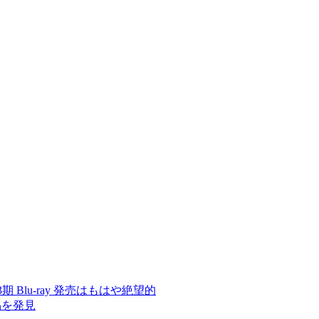
 3期 Blu-ray 発売はもはや絶望的
品を発見