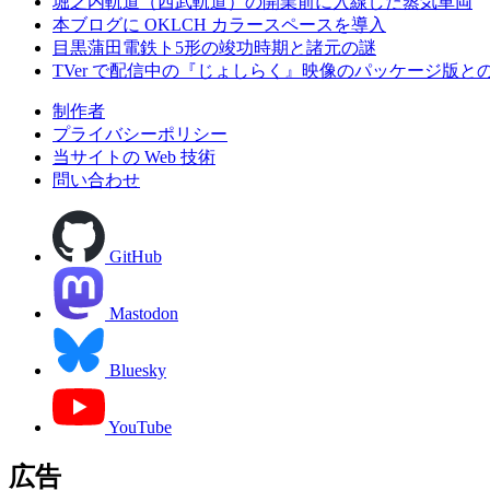
堀之内軌道（西武軌道）の開業前に入線した蒸気車両
本ブログに OKLCH カラースペースを導入
目黒蒲田電鉄ト5形の竣功時期と諸元の謎
TVer で配信中の『じょしらく』映像のパッケージ版と
制作者
プライバシーポリシー
当サイトの Web 技術
問い合わせ
GitHub
Mastodon
Bluesky
YouTube
広告