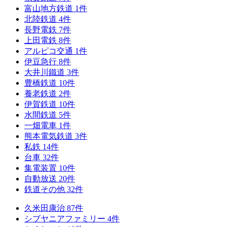
富山地方鉄道
1
件
北陸鉄道
4
件
長野電鉄
7
件
上田電鉄
8
件
アルピコ交通
1
件
伊豆急行
8
件
大井川鐵道
3
件
豊橋鉄道
10
件
養老鉄道
2
件
伊賀鉄道
10
件
水間鉄道
5
件
一畑電車
1
件
熊本電気鉄道
3
件
私鉄
14
件
台車
32
件
集電装置
10
件
自動放送
20
件
鉄道その他
32
件
久米田康治
87
件
シブヤニアファミリー
4
件