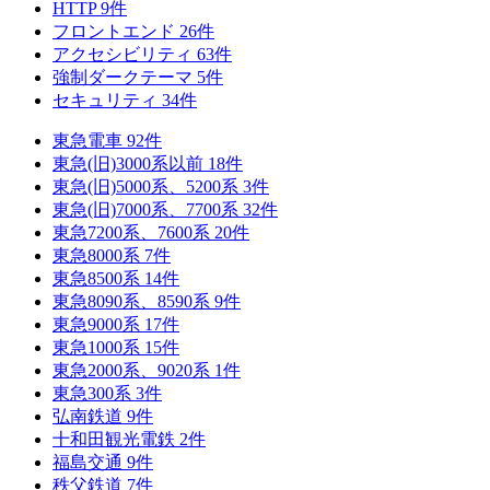
HTTP
9
件
フロントエンド
26
件
アクセシビリティ
63
件
強制ダークテーマ
5
件
セキュリティ
34
件
東急電車
92
件
東急(旧)3000系以前
18
件
東急(旧)5000系、5200系
3
件
東急(旧)7000系、7700系
32
件
東急7200系、7600系
20
件
東急8000系
7
件
東急8500系
14
件
東急8090系、8590系
9
件
東急9000系
17
件
東急1000系
15
件
東急2000系、9020系
1
件
東急300系
3
件
弘南鉄道
9
件
十和田観光電鉄
2
件
福島交通
9
件
秩父鉄道
7
件