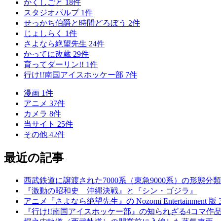
かくしごと
18
件
スタジオパルプ
1
件
せっかち伯爵と時間どろぼう
2
件
じょしらく
1
件
さよなら絶望先生
24
件
かってに改蔵
29
件
育ってダーリン!!
1
件
行け!!南国アイスホッケー部
7
件
漫画
1
件
アニメ
37
件
カメラ
8
件
当サイト
25
件
その他
42
件
最近の記事
西武鉄道に譲渡された7000系（東急9000系）の形態分類
『激動の昭和史 沖縄決戦』と『シン・ゴジラ』
アニメ『さよなら絶望先生』の Nozomi Entertainment 版
『行け!!南国アイスホッケー部』の知られざる4コマ作