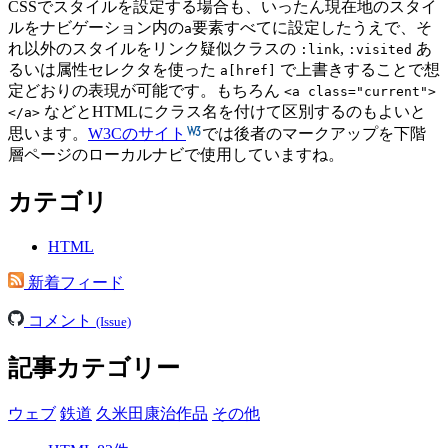
CSSでスタイルを設定する場合も、いったん現在地のスタイ
ルをナビゲーション内の
要素すべてに設定したうえで、そ
a
れ以外のスタイルをリンク疑似クラスの
,
あ
:link
:visited
るいは属性セレクタを使った
で上書きすることで想
a[href]
定どおりの表現が可能です。もちろん
<a class="current">
などとHTMLにクラス名を付けて区別するのもよいと
</a>
思います。
W3Cのサイト
では後者のマークアップを下階
層ページのローカルナビで使用していますね。
カテゴリ
HTML
新着フィード
コメント
(Issue)
記事カテゴリー
ウェブ
鉄道
久米田康治作品
その他