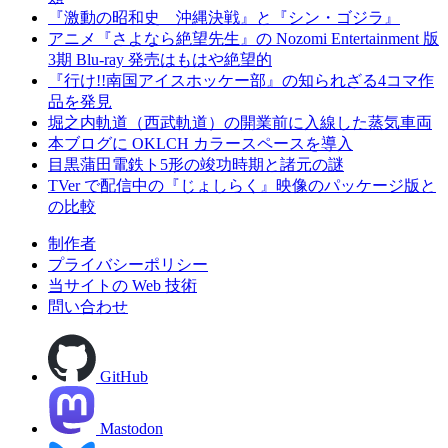
『激動の昭和史 沖縄決戦』と『シン・ゴジラ』
アニメ『さよなら絶望先生』の Nozomi Entertainment 版
3期 Blu-ray 発売はもはや絶望的
『行け!!南国アイスホッケー部』の知られざる4コマ作
品を発見
堀之内軌道（西武軌道）の開業前に入線した蒸気車両
本ブログに OKLCH カラースペースを導入
目黒蒲田電鉄ト5形の竣功時期と諸元の謎
TVer で配信中の『じょしらく』映像のパッケージ版と
の比較
制作者
プライバシーポリシー
当サイトの Web 技術
問い合わせ
GitHub
Mastodon