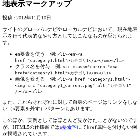
地表示マークアップ
投稿
:
2012年11月10日
サイトのグローバルナビやローカルナビにおいて、現在地表
示を行う代表的なやり方としてはこんなものが挙げられま
す。
要素を使う 例:
em
<li><em><a
href="category1.html">カテゴリ1</a></em></li>
クラス名を付与 例:
<li class="current"><a
href="category1.html">カテゴリ1</a></li>
画像を変える 例:
<li><a href="category1.html">
<img src="category1_current.png" alt="カテゴリ1"
/></a></li>
また、これらそれぞれに対して自身のページはリンクをしな
い（
要素を外す）パターンもあります。
a
このほか、実例としてはほとんど見かけたことがないのです
が、HTML5の仕様書では
要素
にて
属性を付けない例
a
href
が掲載されています。