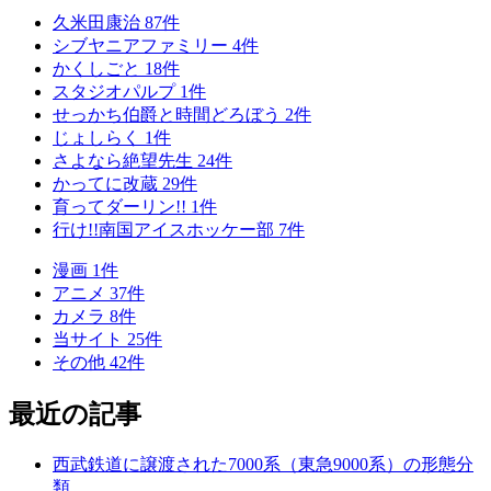
久米田康治
87
件
シブヤニアファミリー
4
件
かくしごと
18
件
スタジオパルプ
1
件
せっかち伯爵と時間どろぼう
2
件
じょしらく
1
件
さよなら絶望先生
24
件
かってに改蔵
29
件
育ってダーリン!!
1
件
行け!!南国アイスホッケー部
7
件
漫画
1
件
アニメ
37
件
カメラ
8
件
当サイト
25
件
その他
42
件
最近の記事
西武鉄道に譲渡された7000系（東急9000系）の形態分
類