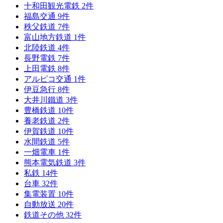
十和田観光電鉄
2
件
福島交通
9
件
秩父鉄道
7
件
富山地方鉄道
1
件
北陸鉄道
4
件
長野電鉄
7
件
上田電鉄
8
件
アルピコ交通
1
件
伊豆急行
8
件
大井川鐵道
3
件
豊橋鉄道
10
件
養老鉄道
2
件
伊賀鉄道
10
件
水間鉄道
5
件
一畑電車
1
件
熊本電気鉄道
3
件
私鉄
14
件
台車
32
件
集電装置
10
件
自動放送
20
件
鉄道その他
32
件