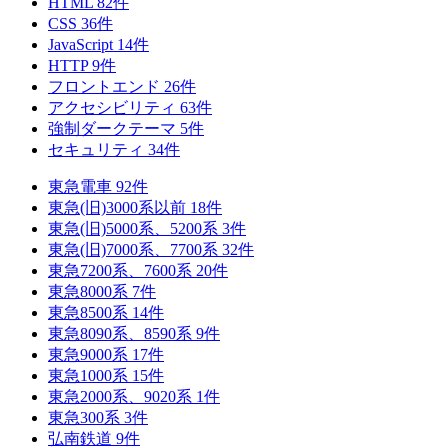
HTML
82
件
CSS
36
件
JavaScript
14
件
HTTP
9
件
フロントエンド
26
件
アクセシビリティ
63
件
強制ダークテーマ
5
件
セキュリティ
34
件
東急電車
92
件
東急(旧)3000系以前
18
件
東急(旧)5000系、5200系
3
件
東急(旧)7000系、7700系
32
件
東急7200系、7600系
20
件
東急8000系
7
件
東急8500系
14
件
東急8090系、8590系
9
件
東急9000系
17
件
東急1000系
15
件
東急2000系、9020系
1
件
東急300系
3
件
弘南鉄道
9
件