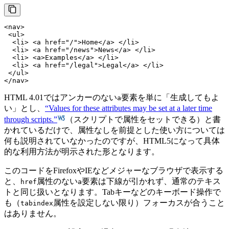
<
nav
>
<
ul
>
<
li
>
<
a
href
=
"/"
>
Home
</
a
>
</
li
>
<
li
>
<
a
href
=
"/news"
>
News
</
a
>
</
li
>
<
li
>
<
a
>
Examples
</
a
>
</
li
>
<
li
>
<
a
href
=
"/legal"
>
Legal
</
a
>
</
li
>
</
ul
>
</
nav
>
HTML 4.01ではアンカーのない
要素を単に「生成してもよ
a
い」とし、
Values for these attributes may be set at a later time
through scripts.
（スクリプトで属性をセットできる）と書
かれているだけで、属性なしを前提とした使い方については
何も説明されていなかったのですが、HTML5になって具体
的な利用方法が明示された形となります。
このコードをFirefoxやIEなどメジャーなブラウザで表示する
と、
属性のない
要素は下線が引かれず、通常のテキス
href
a
トと同じ扱いとなります。Tabキーなどのキーボード操作で
も（
属性を設定しない限り）フォーカスが合うこと
tabindex
はありません。