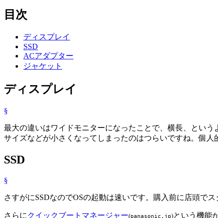
目次
ディスプレイ
SSD
ACアダプター
ジャケット
ディスプレイ
§
最大の違いはワイドモニターになったことで、横長、というよ
サイズなどが小さくなってしまったのはつらいですね。個人
SSD
§
さすがにSSDなのでOSの起動は速いです。購入前に店頭で
さらに
クイックブートマネージャー
という機能
(
)
panasonic.jp