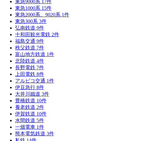
東急9000系
17
件
東急1000系
15
件
東急2000系、9020系
1
件
東急300系
3
件
弘南鉄道
9
件
十和田観光電鉄
2
件
福島交通
9
件
秩父鉄道
7
件
富山地方鉄道
1
件
北陸鉄道
4
件
長野電鉄
7
件
上田電鉄
8
件
アルピコ交通
1
件
伊豆急行
8
件
大井川鐵道
3
件
豊橋鉄道
10
件
養老鉄道
2
件
伊賀鉄道
10
件
水間鉄道
5
件
一畑電車
1
件
熊本電気鉄道
3
件
私鉄
14
件