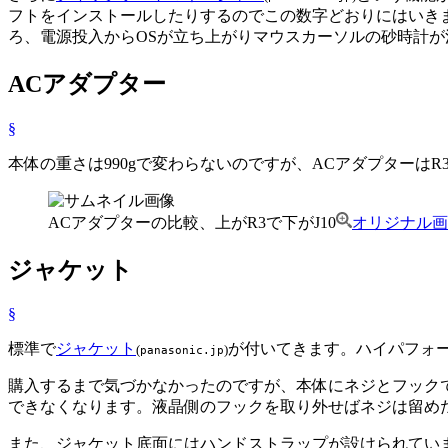
フトをインストールしたりするのでこの数字どおりにはいき
ろ、電源投入からOSが立ち上がりマウスカーソルの砂時計が
ACアダプター
§
本体の重さは990gで変わらないのですが、ACアダプターはR
ACアダプターの比較、上がR3で下がJ10
オリジナル画
ジャケット
§
標準で
ジャケット
が付いてきます。ハイパフォ
(
)
panasonic.jp
購入するまで気づかなかったのですが、本体にネジとフック
できなくなります。液晶側のフックを取り外せばネジは留め
また、ジャケット底面にはハンドストラップが設けられてい