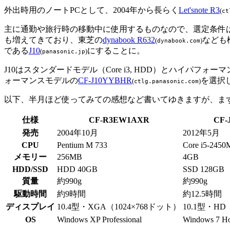
外出時用のノートPCとして、2004年から長らく
Let'snote R3
(
ct
主に通勤や旅行時の移動中に使用するものなので、選定条件
も増えてきており、東芝の
dynabook R632
なども
(
)
dynabook.com
である
J10
にすることに。
(
)
panasonic.jp
J10はスタンダードモデル（Core i3, HDD）とハイパフ
ォーマンスモデルの
CF-J10YYBHR
を選択
(
)
ctlg.panasonic.com
以下、半月ほど使ってみての感想など書いてゆきますが、まず
仕様
CF-R3EW1AXR
CF-
発売
2004年10月
2012年5月
CPU
Pentium M 733
Core i5-2450
メモリー
256MB
4GB
HDD/SSD
HDD 40GB
SSD 128GB
質量
約990g
約990g
駆動時間
約9時間
約12.5時間
ディスプレイ
10.4型・XGA（1024×768ドット）
10.1型・HD
OS
Windows XP Professional
Windows 7 