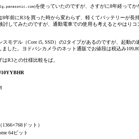
を使っていたのですが、さすがに8年経ってか
)
lg.panasonic.com
は8年前にR3を買った時から変わらず、軽くてバッテリーが長
検討してみたのですが、通勤電車での使用も考えるとやはりコ
ォーマンスモデル（Core i5, SSD）の2タイプがあるのです
しました。ヨドバシカメラのネット通販でお値段は税込み109,80
はR3との仕様比較をば。
J10YYBHR
M
（1366×768ドット）
Home 64ビット