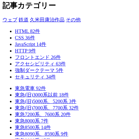
記事カテゴリー
ウェブ
鉄道
久米田康治作品
その他
HTML
82
件
CSS
36
件
JavaScript
14
件
HTTP
9
件
フロントエンド
26
件
アクセシビリティ
63
件
強制ダークテーマ
5
件
セキュリティ
34
件
東急電車
92
件
東急(旧)3000系以前
18
件
東急(旧)5000系、5200系
3
件
東急(旧)7000系、7700系
32
件
東急7200系、7600系
20
件
東急8000系
7
件
東急8500系
14
件
東急8090系、8590系
9
件