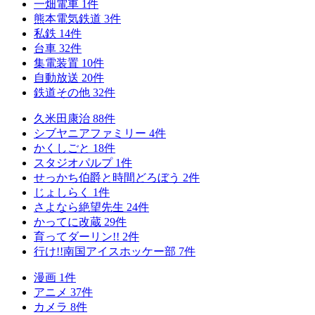
一畑電車
1
件
熊本電気鉄道
3
件
私鉄
14
件
台車
32
件
集電装置
10
件
自動放送
20
件
鉄道その他
32
件
久米田康治
88
件
シブヤニアファミリー
4
件
かくしごと
18
件
スタジオパルプ
1
件
せっかち伯爵と時間どろぼう
2
件
じょしらく
1
件
さよなら絶望先生
24
件
かってに改蔵
29
件
育ってダーリン!!
2
件
行け!!南国アイスホッケー部
7
件
漫画
1
件
アニメ
37
件
カメラ
8
件