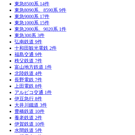
東急8500系
14
件
東急8090系、8590系
9
件
東急9000系
17
件
東急1000系
15
件
東急2000系、9020系
1
件
東急300系
3
件
弘南鉄道
9
件
十和田観光電鉄
2
件
福島交通
9
件
秩父鉄道
7
件
富山地方鉄道
1
件
北陸鉄道
4
件
長野電鉄
7
件
上田電鉄
8
件
アルピコ交通
1
件
伊豆急行
8
件
大井川鐵道
3
件
豊橋鉄道
10
件
養老鉄道
2
件
伊賀鉄道
10
件
水間鉄道
5
件