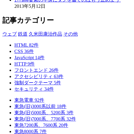
iframe
2013年5月12日
記事カテゴリー
ウェブ
鉄道
久米田康治作品
その他
HTML
82
件
CSS
36
件
JavaScript
14
件
HTTP
9
件
フロントエンド
26
件
アクセシビリティ
63
件
強制ダークテーマ
5
件
セキュリティ
34
件
東急電車
92
件
東急(旧)3000系以前
18
件
東急(旧)5000系、5200系
3
件
東急(旧)7000系、7700系
32
件
東急7200系、7600系
20
件
東急8000系
7
件