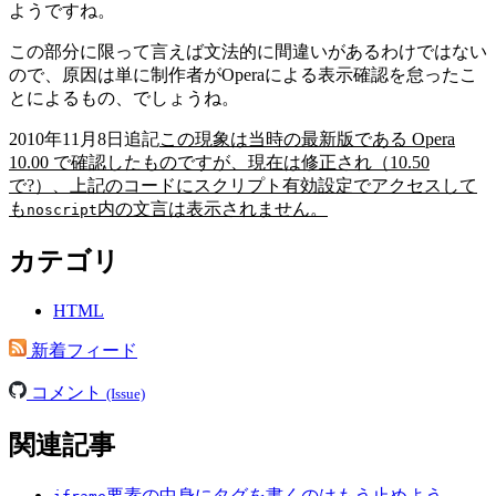
ようですね。
この部分に限って言えば文法的に間違いがあるわけではない
ので、原因は単に制作者がOperaによる表示確認を怠ったこ
とによるもの、でしょうね。
2010年11月8日追記
この現象は当時の最新版である Opera
10.00 で確認したものですが、現在は修正され（10.50
で?）、上記のコードにスクリプト有効設定でアクセスして
も
内の文言は表示されません。
noscript
カテゴリ
HTML
新着フィード
コメント
(Issue)
関連記事
要素の中身にタグを書くのはもう止めよう