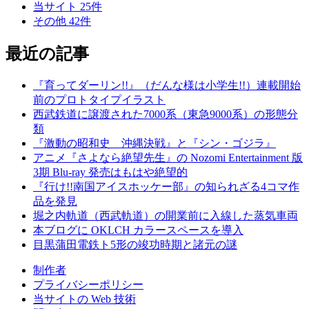
当サイト
25
件
その他
42
件
最近の記事
『育ってダーリン!!』（だんな様は小学生!!）連載開始
前のプロトタイプイラスト
西武鉄道に譲渡された7000系（東急9000系）の形態分
類
『激動の昭和史 沖縄決戦』と『シン・ゴジラ』
アニメ『さよなら絶望先生』の Nozomi Entertainment 版
3期 Blu-ray 発売はもはや絶望的
『行け!!南国アイスホッケー部』の知られざる4コマ作
品を発見
堀之内軌道（西武軌道）の開業前に入線した蒸気車両
本ブログに OKLCH カラースペースを導入
目黒蒲田電鉄ト5形の竣功時期と諸元の謎
制作者
プライバシーポリシー
当サイトの Web 技術