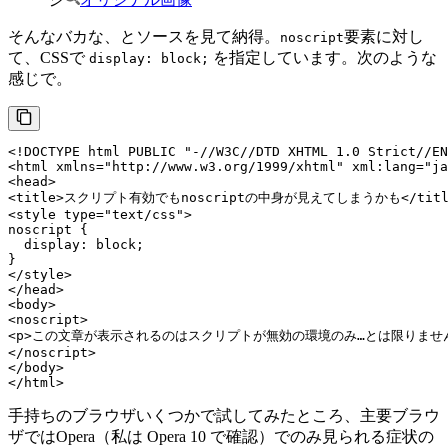
そんなバカな、とソースを見て納得。
要素に対し
noscript
て、CSSで
を指定しています。次のような
display: block;
感じで。
<!DOCTYPE 
html
PUBLIC
"-//W3C//DTD XHTML 1.0 Strict//EN
<
html
xmlns
=
"http://www.w3.org/1999/xhtml"
xml:lang
=
"ja
<
head
>
<
title
>
スクリプト有効でもnoscriptの中身が見えてしまうかも
</
tit
<
style
type
=
"text/css"
>
noscript {

display
: block;

</
style
>
</
head
>
<
body
>
<
noscript
>
<
p
>
この文章が表示されるのはスクリプトが無効の環境のみ…とは限りませ
</
noscript
>
</
body
>
</
html
>
手持ちのブラウザいくつかで試してみたところ、主要ブラウ
ザではOpera（私は Opera 10 で確認）でのみ見られる症状の