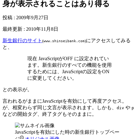
身が表示されることはあり得る
投稿
:
2009年9月27日
最終更新
:
2010年11月8日
新生銀行のサイト
にアクセスしてみる
(
)
www.shinseibank.com
と、
現在 JavaScriptがOFF に設定されてい
ます。新生銀行のすべての機能を使用
するためには、JavaScriptの設定をON
に変更してください。
との表示が。
言われるがままにJavaScriptを有効にして再度アクセス。
が、相変わらず同じ文言が表示されます。しかも、
や
div
p
などの開始タグ、終了タグもそのままに。
JavaScriptを有効にした時の新生銀行トップペー
ジ
オリジナル画像