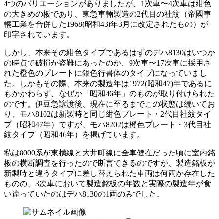
4つのバリエーションがありましたが、1次車〜4次車は紺色
の大きめの板であり、東急車輛製造の2代目の社紋（帝國車
輛工業を合併した1968(昭和43)年3月に改定されたもの）が
印字されています。
しかし、本来その紺色タイプであるはずのデハ8130はいつか
の時点で破損か盗難にあったのか、9次車〜17次車に採用さ
れた橙色のプレートに銀色行書体のタイプになっていまし
た。しかもその際、本来の製造年は1972(昭和47)年であるに
もかかわらず、なぜか「昭和46年」のものが取り付けられた
のです。伊豆急譲渡後、現在に至るまでこの状態は続いてお
り、モハ8102は新製時と同じ紺色プレート・2代目社紋タイ
プ（昭和47年）ですが、モハ8202は橙色プレート・3代目社
紋タイプ（昭和46年）を掲げています。
私は8000系が東横線と大井町線に全車健在だった頃に室内銘
板の横断調査を行ったので断言できるのですが、製造銘板が
新製時と違うタイプに差し替えられた車両は何両か存在した
ものの、3次車において製造銘板の年数と実際の製造年が食
い違っていたのはデハ8130の1両のみでした。