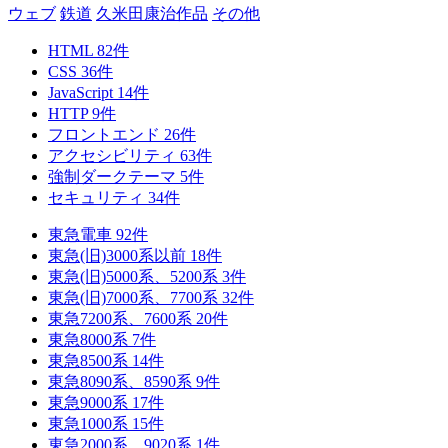
ウェブ
鉄道
久米田康治作品
その他
HTML
82
件
CSS
36
件
JavaScript
14
件
HTTP
9
件
フロントエンド
26
件
アクセシビリティ
63
件
強制ダークテーマ
5
件
セキュリティ
34
件
東急電車
92
件
東急(旧)3000系以前
18
件
東急(旧)5000系、5200系
3
件
東急(旧)7000系、7700系
32
件
東急7200系、7600系
20
件
東急8000系
7
件
東急8500系
14
件
東急8090系、8590系
9
件
東急9000系
17
件
東急1000系
15
件
東急2000系、9020系
1
件