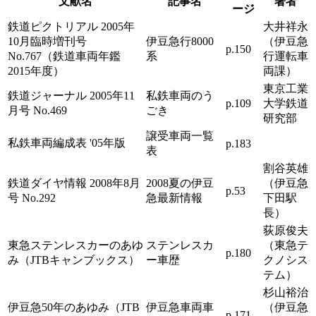
文献名
記事名
著者
ージ
鉄道ピクトリアル 2005年
大井祥永
10月臨時増刊号
伊豆急行8000
（伊豆急
p.150
No.767（鉄道車両年鑑
系
行運転車
2015年度）
両課）
東京工業
鉄道ジャーナル 2005年11
私鉄車両のう
p.109
大学鉄道
月号 No.469
ごき
研究部
譲受車両一覧
私鉄車両編成表 '05年版
p.183
表
割谷英雄
鉄道ダイヤ情報 2008年8月
2008夏の伊豆
（伊豆急
p.53
号 No.292
急最新情報
下田駅
長）
荻原俊夫
東急ステンレスカーのあゆ
ステンレスカ
（東急テ
p.180
み（JTBキャンブックス）
ー車歴
クノシス
テム）
杉山裕治
伊豆急50年のあゆみ（JTB
伊豆急車両車
（伊豆急
p.171