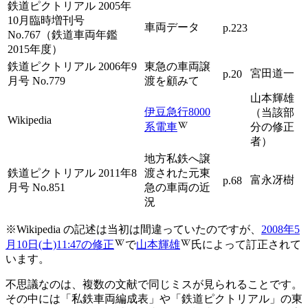
鉄道ピクトリアル 2005年
10月臨時増刊号
車両データ
p.223
No.767（鉄道車両年鑑
2015年度）
鉄道ピクトリアル 2006年9
東急の車両譲
宮田道一
p.20
月号 No.779
渡を顧みて
山本輝雄
伊豆急行8000
（当該部
Wikipedia
系電車
分の修正
者）
地方私鉄へ譲
鉄道ピクトリアル 2011年8
渡された元東
富永冴樹
p.68
月号 No.851
急の車両の近
況
※
Wikipedia の記述は当初は間違っていたのですが、
2008年5
月10日(土)11:47の修正
で
山本輝雄
氏によって訂正されて
います。
不思議なのは、複数の文献で同じミスが見られることです。
その中には「私鉄車両編成表」や「鉄道ピクトリアル」の東