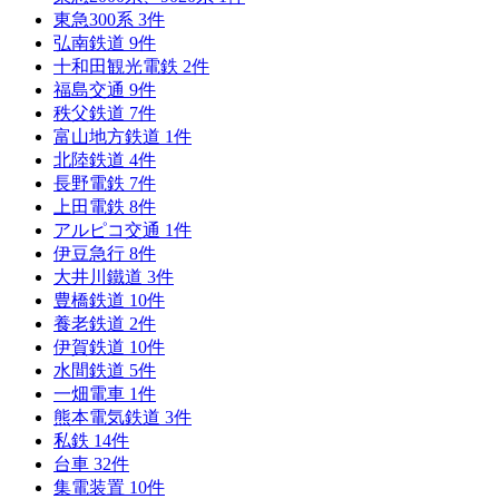
東急300系
3
件
弘南鉄道
9
件
十和田観光電鉄
2
件
福島交通
9
件
秩父鉄道
7
件
富山地方鉄道
1
件
北陸鉄道
4
件
長野電鉄
7
件
上田電鉄
8
件
アルピコ交通
1
件
伊豆急行
8
件
大井川鐵道
3
件
豊橋鉄道
10
件
養老鉄道
2
件
伊賀鉄道
10
件
水間鉄道
5
件
一畑電車
1
件
熊本電気鉄道
3
件
私鉄
14
件
台車
32
件
集電装置
10
件