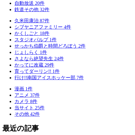
自動放送
20
件
鉄道その他
32
件
久米田康治
87
件
シブヤニアファミリー
4
件
かくしごと
18
件
スタジオパルプ
1
件
せっかち伯爵と時間どろぼう
2
件
じょしらく
1
件
さよなら絶望先生
24
件
かってに改蔵
29
件
育ってダーリン!!
1
件
行け!!南国アイスホッケー部
7
件
漫画
1
件
アニメ
37
件
カメラ
8
件
当サイト
25
件
その他
42
件
最近の記事