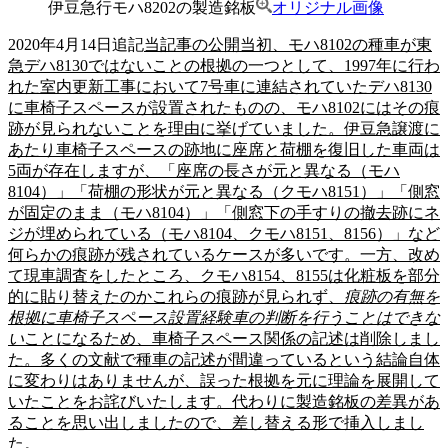
伊豆急行モハ8202の製造銘板
オリジナル画像
2020年4月14日追記
当記事の公開当初、モハ8102の種車が東
急デハ8130ではないことの根拠の一つとして、1997年に行わ
れた室内更新工事において7号車に連結されていたデハ8130
に車椅子スペースが設置されたものの、モハ8102にはその痕
跡が見られないことを理由に挙げていました。伊豆急譲渡に
あたり車椅子スペースの跡地に座席と荷棚を復旧した車両は
5両が存在しますが、「座席の長さが元と異なる（モハ
8104）」「荷棚の形状が元と異なる（クモハ8151）」「側窓
が固定のまま（モハ8104）」「側窓下の手すりの撤去跡にネ
ジが埋められている（モハ8104、クモハ8151、8156）」など
何らかの痕跡が残されているケースが多いです。一方、改め
て現車調査をしたところ、クモハ8154、8155は化粧板を部分
的に貼り替えたのかこれらの痕跡が見られず、
痕跡の有無を
根拠に車椅子スペース設置経験車の判断を行うことはできな
い
ことになるため、車椅子スペース関係の記述は削除しまし
た。多くの文献で種車の記述が間違っているという結論自体
に変わりはありませんが、誤った根拠を元に理論を展開して
いたことをお詫びいたします。代わりに製造銘板の差異があ
ることを思い出しましたので、差し替える形で挿入しまし
た。