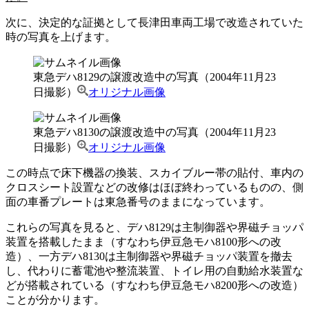
次に、決定的な証拠として長津田車両工場で改造されていた
時の写真を上げます。
東急デハ8129の譲渡改造中の写真（2004年11月23
日撮影）
オリジナル画像
東急デハ8130の譲渡改造中の写真（2004年11月23
日撮影）
オリジナル画像
この時点で床下機器の換装、スカイブルー帯の貼付、車内の
クロスシート設置などの改修はほぼ終わっているものの、側
面の車番プレートは東急番号のままになっています。
これらの写真を見ると、デハ8129は主制御器や界磁チョッパ
装置を搭載したまま（すなわち伊豆急モハ8100形への改
造）、一方デハ8130は主制御器や界磁チョッパ装置を撤去
し、代わりに蓄電池や整流装置、トイレ用の自動給水装置な
どが搭載されている（すなわち伊豆急モハ8200形への改造）
ことが分かります。