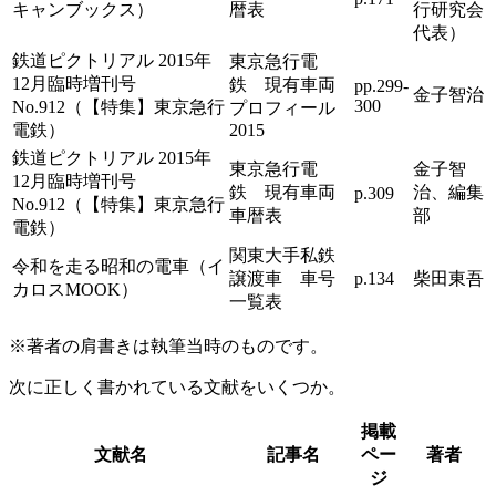
キャンブックス）
暦表
行研究会
代表）
鉄道ピクトリアル 2015年
東京急行電
12月臨時増刊号
鉄 現有車両
pp.299-
金子智治
300
No.912（【特集】東京急行
プロフィール
電鉄）
2015
鉄道ピクトリアル 2015年
東京急行電
金子智
12月臨時増刊号
鉄 現有車両
治、編集
p.309
No.912（【特集】東京急行
車暦表
部
電鉄）
関東大手私鉄
令和を走る昭和の電車（イ
譲渡車 車号
p.134
柴田東吾
カロスMOOK）
一覧表
※
著者の肩書きは執筆当時のものです。
次に正しく書かれている文献をいくつか。
掲載
文献名
記事名
ペー
著者
ジ