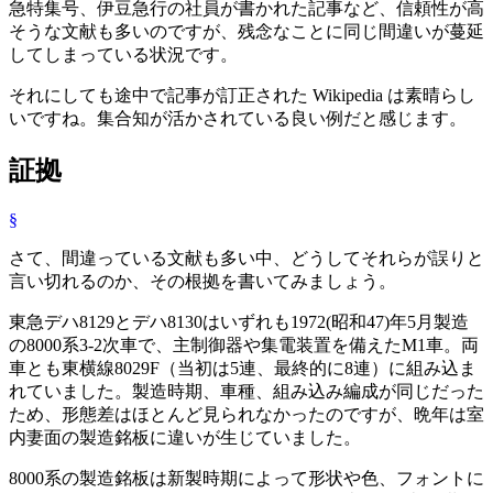
急特集号、伊豆急行の社員が書かれた記事など、信頼性が高
そうな文献も多いのですが、残念なことに同じ間違いが蔓延
してしまっている状況です。
それにしても途中で記事が訂正された Wikipedia は素晴らし
いですね。集合知が活かされている良い例だと感じます。
証拠
§
さて、間違っている文献も多い中、どうしてそれらが誤りと
言い切れるのか、その根拠を書いてみましょう。
東急デハ8129とデハ8130はいずれも1972(昭和47)年5月製造
の8000系3-2次車で、主制御器や集電装置を備えたM1車。両
車とも東横線8029F（当初は5連、最終的に8連）に組み込ま
れていました。製造時期、車種、組み込み編成が同じだった
ため、形態差はほとんど見られなかったのですが、晩年は室
内妻面の製造銘板に違いが生じていました。
8000系の製造銘板は新製時期によって形状や色、フォントに