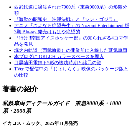
西武鉄道に譲渡された7000系（東急9000系）の形態分
類
『激動の昭和史 沖縄決戦』と『シン・ゴジラ』
アニメ『さよなら絶望先生』の Nozomi Entertainment 版
3期 Blu-ray 発売はもはや絶望的
『行け!!南国アイスホッケー部』の知られざる4コマ作
品を発見
堀之内軌道（西武軌道）の開業前に入線した蒸気車両
本ブログに OKLCH カラースペースを導入
目黒蒲田電鉄ト5形の竣功時期と諸元の謎
TVer で配信中の『じょしらく』映像のパッケージ版と
の比較
著書の紹介
私鉄車両ディテールガイド 東急9000系・1000
系・2000系
イカロス・ムック、2025年11月発売