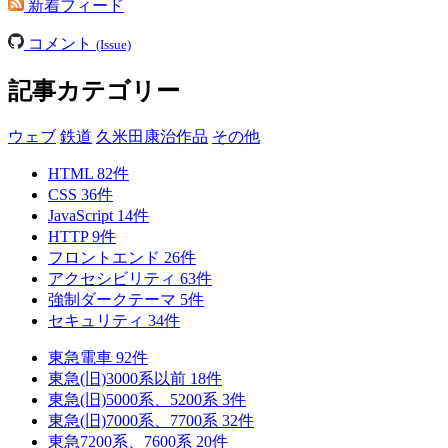
新着フィード
コメント
(Issue)
記事カテゴリー
ウェブ
鉄道
久米田康治作品
その他
HTML
82
件
CSS
36
件
JavaScript
14
件
HTTP
9
件
フロントエンド
26
件
アクセシビリティ
63
件
強制ダークテーマ
5
件
セキュリティ
34
件
東急電車
92
件
東急(旧)3000系以前
18
件
東急(旧)5000系、5200系
3
件
東急(旧)7000系、7700系
32
件
東急7200系、7600系
20
件