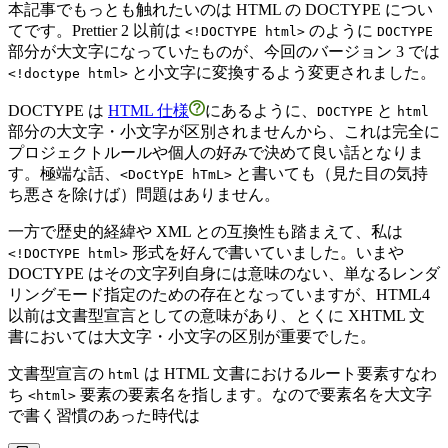
本記事でもっとも触れたいのは HTML の DOCTYPE につい
てです。Prettier 2 以前は
のように
<!DOCTYPE html>
DOCTYPE
部分が大文字になっていたものが、今回のバージョン 3 では
と小文字に変換するよう変更されました。
<!doctype html>
DOCTYPE は
HTML 仕様
にあるように、
と
DOCTYPE
html
部分の大文字・小文字が区別されませんから、これは完全に
プロジェクトルールや個人の好みで決めて良い話となりま
す。極端な話、
と書いても（見た目の気持
<DoCtYpE hTmL>
ち悪さを除けば）問題はありません。
一方で歴史的経緯や XML との互換性も踏まえて、私は
形式を好んで書いていました。いまや
<!DOCTYPE html>
DOCTYPE はその文字列自身には意味のない、単なるレンダ
リングモード指定のための存在となっていますが、HTML4
以前は文書型宣言としての意味があり、とくに XHTML 文
書においては大文字・小文字の区別が重要でした。
文書型宣言の
は HTML 文書におけるルート要素すなわ
html
ち
要素の要素名を指します。なので要素名を大文字
<html>
で書く習慣のあった時代は