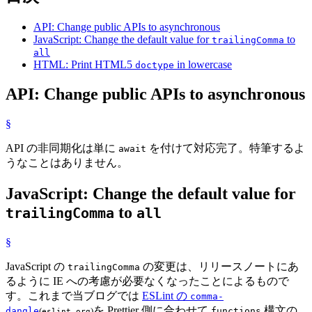
API: Change public APIs to asynchronous
JavaScript: Change the default value for
to
trailingComma
all
HTML: Print HTML5
in lowercase
doctype
API: Change public APIs to asynchronous
§
API の非同期化は単に
を付けて対応完了。特筆するよ
await
うなことはありません。
JavaScript: Change the default value for
to
trailingComma
all
§
JavaScript の
の変更は、リリースノートにあ
trailingComma
るように IE への考慮が必要なくなったことによるもので
す。これまで当ブログでは
ESLint の
comma-
を Prettier 側に合わせて
構文の
dangle
(
)
functions
eslint.org