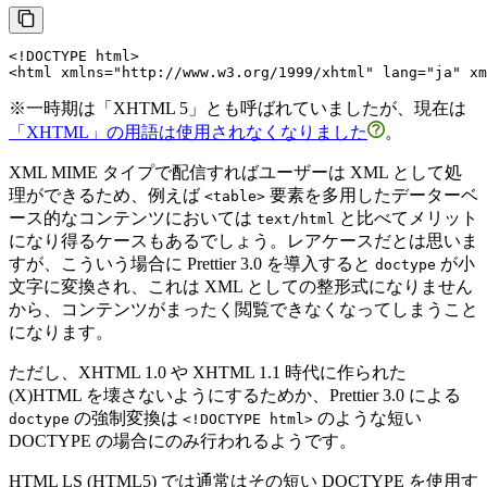
<!DOCTYPE 
html
>
<
html
xmlns
=
"http://www.w3.org/1999/xhtml"
lang
=
"ja"
xm
※
一時期は「XHTML 5」とも呼ばれていましたが、現在は
「XHTML」の用語は使用されなくなりました
。
XML MIME タイプで配信すればユーザーは XML として処
理ができるため、例えば
要素を多用したデーターベ
<table>
ース的なコンテンツにおいては
と比べてメリット
text/html
になり得るケースもあるでしょう。レアケースだとは思いま
すが、こういう場合に Prettier 3.0 を導入すると
が小
doctype
文字に変換され、これは XML としての整形式になりません
から、コンテンツがまったく閲覧できなくなってしまうこと
になります。
ただし、XHTML 1.0 や XHTML 1.1 時代に作られた
(X)HTML を壊さないようにするためか、Prettier 3.0 による
の強制変換は
のような短い
doctype
<!DOCTYPE html>
DOCTYPE の場合にのみ行われるようです。
HTML LS (HTML5) では通常はその短い DOCTYPE を使用す