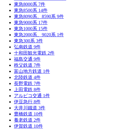
東急8000系
7
件
東急8500系
14
件
東急8090系、8590系
9
件
東急9000系
17
件
東急1000系
15
件
東急2000系、9020系
1
件
東急300系
3
件
弘南鉄道
9
件
十和田観光電鉄
2
件
福島交通
9
件
秩父鉄道
7
件
富山地方鉄道
1
件
北陸鉄道
4
件
長野電鉄
7
件
上田電鉄
8
件
アルピコ交通
1
件
伊豆急行
8
件
大井川鐵道
3
件
豊橋鉄道
10
件
養老鉄道
2
件
伊賀鉄道
10
件