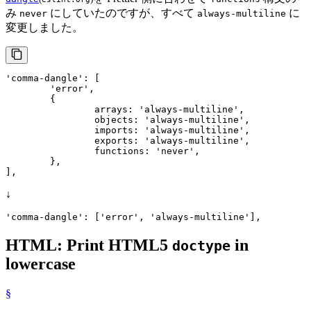
み
にしていたのですが、すべて
に
never
always-multiline
変更しました。
'comma-dangle'
: [

'error'
,

	{

arrays
: 
'always-multiline'
,

objects
: 
'always-multiline'
,

imports
: 
'always-multiline'
,

exports
: 
'always-multiline'
,

functions
: 
'never'
,

	},

],
↓
'comma-dangle'
: [
'error'
, 
'always-multiline'
],
HTML: Print HTML5
in
doctype
lowercase
§