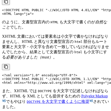
<!DOCTYPE 
HTML
PUBLIC
"-//W3C//DTD HTML 4.01//EN"
"http
<
HTML
lang
=
"ja"
>
のように、文書型宣言内の
も大文字で書くのが
自然な
HTML
こと
でした。
XHTML 文書においては要素名は小文字で書かなければなり
ませんし、HTML と異なり文書型宣言の
部分もルート
html
要素と大文字・小文字を含めて一致していなければなりませ
んでしたから、結果として文書型宣言の
も小文字にす
html
る
必要がありました（must）
。
<?xml version=
"1.0"
 encoding=
"UTF-8"
?>
<!DOCTYPE 
html
PUBLIC
"-//W3C//DTD XHTML 1.1//EN"
"http
<
html
xmlns
=
"http://www.w3.org/1999/xhtml"
xml:lang
=
"ja
また、XHTML では
を大文字で記述しなければなら
DOCTYPE
ず、HTML を XML としても提供するための
Polyglot Markup
でもやはり
を大文字で書くように推奨
されてい
DOCTYPE
ました。