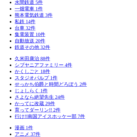
水間鉄道
5
件
一畑電車
1
件
熊本電気鉄道
3
件
私鉄
14
件
台車
32
件
集電装置
10
件
自動放送
20
件
鉄道その他
32
件
久米田康治
88
件
シブヤニアファミリー
4
件
かくしごと
18
件
スタジオパルプ
1
件
せっかち伯爵と時間どろぼう
2
件
じょしらく
1
件
さよなら絶望先生
24
件
かってに改蔵
29
件
育ってダーリン!!
2
件
行け!!南国アイスホッケー部
7
件
漫画
1
件
アニメ
37
件