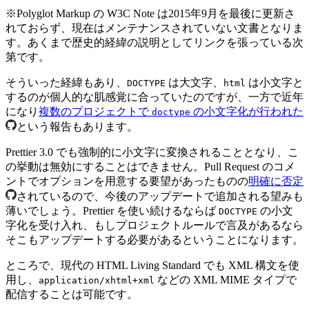
※
Polyglot Markup の W3C Note は2015年9月を最後に更新さ
れておらず、現在はメンテナンスされていない文書となりま
す。あくまで歴史的経緯の説明としてリンクを張っている次
第です。
そういった経緯もあり、
は大文字、
は小文字と
DOCTYPE
html
するのが個人的な肌感覚に合っていたのですが、一方で近年
になり
複数のプロジェクトで
の小文字化が行われた
doctype
という報告もあります。
Prettier 3.0 でも強制的に小文字に変換されることとなり、こ
の挙動は無効にすることはできません。Pull Request のコメ
ントでオプションを用意する要望があったものの
明確に否定
されているので、今後のアップデートで追加される望みも
薄いでしょう。Prettier を使い続けるならば
の小文
DOCTYPE
字化を受け入れ、もしプロジェクトルールで言及があるなら
そこもアップデートする必要があるということになります。
ところで、現代の HTML Living Standard でも XML 構文を使
用し、
などの XML MIME タイプで
application/xhtml+xml
配信することは可能です。