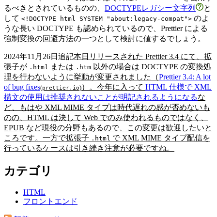
るべきとされているものの、
DOCTYPEレガシー文字列
と
して
のよ
<!DOCTYPE html SYSTEM "about:legacy-compat">
うな長い DOCTYPE も認められているので、Prettier による
強制変換の回避方法の一つとして検討に値するでしょう。
2024年11月26日追記
本日リリースされた Prettier 3.4 にて、拡
張子が
または
以外の場合は DOCTYPE の変換処
.html
.htm
理を行わないように挙動が変更されました（
Prettier 3.4: A lot
of bug fixes
）。今年に入って
HTML 仕様で XML
(
)
prettier.io
構文の使用は推奨されないことが明記されるようになる
な
ど、もはや XML MIME タイプは時代遅れの感が否めないも
のの、HTML は決して Web でのみ使われるものではなく、
EPUB など現役の分野もあるので、この変更は歓迎したいと
ころです。一方で拡張子
で XML MIME タイプ配信を
.html
行っているケースは引き続き注意が必要ですね。
カテゴリ
HTML
フロントエンド