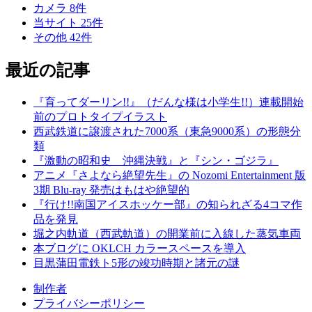
カメラ
8
件
当サイト
25
件
その他
42
件
最近の記事
『育ってダーリン!!』（だんな様は小学生!!）連載開始
前のプロトタイプイラスト
西武鉄道に譲渡された7000系（東急9000系）の形態分
類
『激動の昭和史 沖縄決戦』と『シン・ゴジラ』
アニメ『さよなら絶望先生』の Nozomi Entertainment 版
3期 Blu-ray 発売はもはや絶望的
『行け!!南国アイスホッケー部』の知られざる4コマ作
品を発見
堀之内軌道（西武軌道）の開業前に入線した蒸気車両
本ブログに OKLCH カラースペースを導入
目黒蒲田電鉄ト5形の竣功時期と諸元の謎
制作者
プライバシーポリシー