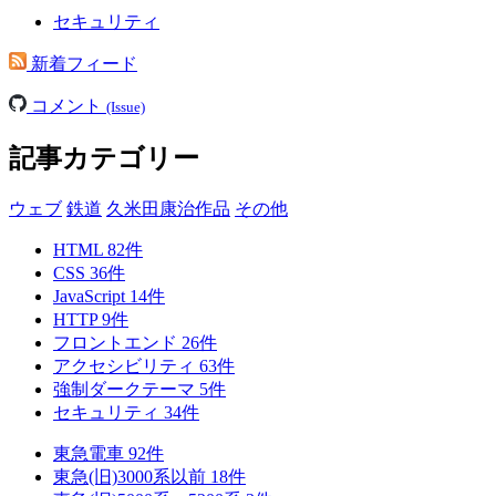
セキュリティ
新着フィード
コメント
(Issue)
記事カテゴリー
ウェブ
鉄道
久米田康治作品
その他
HTML
82
件
CSS
36
件
JavaScript
14
件
HTTP
9
件
フロントエンド
26
件
アクセシビリティ
63
件
強制ダークテーマ
5
件
セキュリティ
34
件
東急電車
92
件
東急(旧)3000系以前
18
件