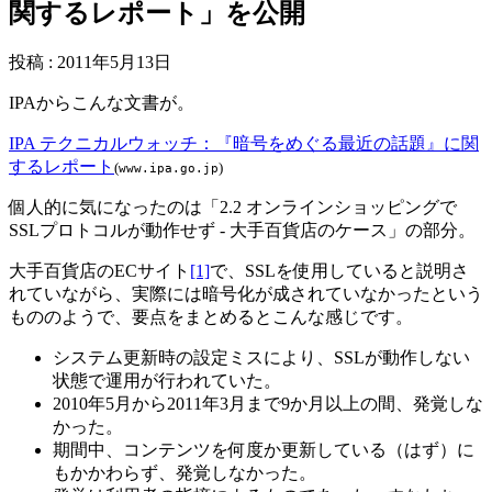
関するレポート」を公開
投稿
:
2011年5月13日
IPAからこんな文書が。
IPA テクニカルウォッチ：『暗号をめぐる最近の話題』に関
するレポート
(
)
www.ipa.go.jp
個人的に気になったのは「2.2 オンラインショッピングで
SSLプロトコルが動作せず - 大手百貨店のケース」の部分。
大手百貨店のECサイト
[1]
で、SSLを使用していると説明さ
れていながら、実際には暗号化が成されていなかったという
もののようで、要点をまとめるとこんな感じです。
システム更新時の設定ミスにより、SSLが動作しない
状態で運用が行われていた。
2010年5月から2011年3月まで9か月以上の間、発覚しな
かった。
期間中、コンテンツを何度か更新している（はず）に
もかかわらず、発覚しなかった。