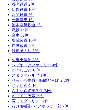
養老鉄道
2
件
伊賀鉄道
10
件
水間鉄道
5
件
一畑電車
1
件
熊本電気鉄道
3
件
私鉄
14
件
台車
32
件
集電装置
10
件
自動放送
20
件
鉄道その他
32
件
久米田康治
88
件
シブヤニアファミリー
4
件
かくしごと
18
件
スタジオパルプ
1
件
せっかち伯爵と時間どろぼう
2
件
じょしらく
1
件
さよなら絶望先生
24
件
かってに改蔵
29
件
育ってダーリン!!
2
件
行け!!南国アイスホッケー部
7
件