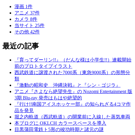
漫画
1
件
アニメ
37
件
カメラ
8
件
当サイト
25
件
その他
42
件
最近の記事
『育ってダーリン!!』（だんな様は小学生!!）連載開始
前のプロトタイプイラスト
西武鉄道に譲渡された7000系（東急9000系）の形態分
類
『激動の昭和史 沖縄決戦』と『シン・ゴジラ』
アニメ『さよなら絶望先生』の Nozomi Entertainment 版
3期 Blu-ray 発売はもはや絶望的
『行け!!南国アイスホッケー部』の知られざる4コマ作
品を発見
堀之内軌道（西武軌道）の開業前に入線した蒸気車両
本ブログに OKLCH カラースペースを導入
目黒蒲田電鉄ト5形の竣功時期と諸元の謎