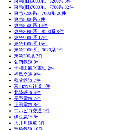
東急(旧)5000系、5200系
3
件
東急(旧)7000系、7700系
32
件
東急7200系、7600系
20
件
東急8000系
7
件
東急8500系
14
件
東急8090系、8590系
9
件
東急9000系
17
件
東急1000系
15
件
東急2000系、9020系
1
件
東急300系
3
件
弘南鉄道
9
件
十和田観光電鉄
2
件
福島交通
9
件
秩父鉄道
7
件
富山地方鉄道
1
件
北陸鉄道
4
件
長野電鉄
7
件
上田電鉄
8
件
アルピコ交通
1
件
伊豆急行
8
件
大井川鐵道
3
件
豊橋鉄道
10
件