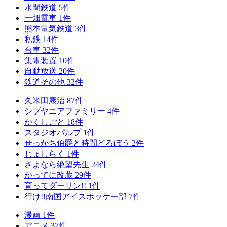
水間鉄道
5
件
一畑電車
1
件
熊本電気鉄道
3
件
私鉄
14
件
台車
32
件
集電装置
10
件
自動放送
20
件
鉄道その他
32
件
久米田康治
87
件
シブヤニアファミリー
4
件
かくしごと
18
件
スタジオパルプ
1
件
せっかち伯爵と時間どろぼう
2
件
じょしらく
1
件
さよなら絶望先生
24
件
かってに改蔵
29
件
育ってダーリン!!
1
件
行け!!南国アイスホッケー部
7
件
漫画
1
件
アニメ
37
件