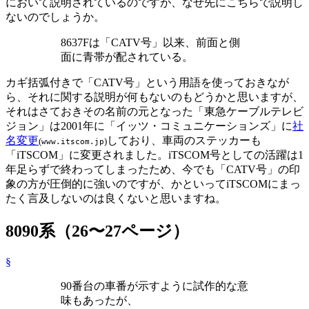
において説明されているのですが、なぜ先にこちらで説明し
ないのでしょうか。
8637Fは「CATV号」以来、前面と側
面に青帯が配されている。
カギ括弧付きで「CATV号」という用語を使っておきなが
ら、それに関する説明が何もないのもどうかと思いますが、
それはさておきその名前の元となった「東急ケーブルテレビ
ジョン」は2001年に「イッツ・コミュニケーションズ」に
社
名変更
しており、車両のステッカーも
(
)
www.itscom.jp
「iTSCOM」に変更されました。iTSCOM号としての活躍は1
年足らずで終わってしまったため、今でも「CATV号」の印
象の方が圧倒的に強いのですが、かといってiTSCOMにまっ
たく言及しないのは良くないと思いますね。
8090系（26〜27ページ）
§
90番台の車番が示すように試作的な意
味もあったが、