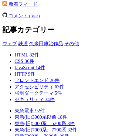
新着フィード
コメント
(Issue)
記事カテゴリー
ウェブ
鉄道
久米田康治作品
その他
HTML
82
件
CSS
36
件
JavaScript
14
件
HTTP
9
件
フロントエンド
26
件
アクセシビリティ
63
件
強制ダークテーマ
5
件
セキュリティ
34
件
東急電車
92
件
東急(旧)3000系以前
18
件
東急(旧)5000系、5200系
3
件
東急(旧)7000系、7700系
32
件