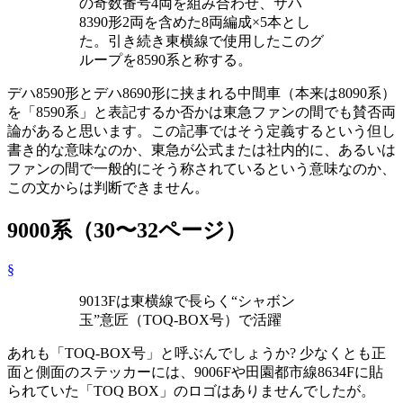
の奇数番号4両を組み合わせ、サハ
8390形2両を含めた8両編成×5本とし
た。引き続き東横線で使用したこのグ
ループを8590系と称する。
デハ8590形とデハ8690形に挟まれる中間車（本来は8090系）
を「8590系」と表記するか否かは東急ファンの間でも賛否両
論があると思います。この記事ではそう定義するという但し
書き的な意味なのか、東急が公式または社内的に、あるいは
ファンの間で一般的にそう称されているという意味なのか、
この文からは判断できません。
9000系（30〜32ページ）
§
9013Fは東横線で長らく“シャボン
玉”意匠（TOQ-BOX号）で活躍
あれも「TOQ-BOX号」と呼ぶんでしょうか? 少なくとも正
面と側面のステッカーには、9006Fや田園都市線8634Fに貼
られていた「TOQ BOX」のロゴはありませんでしたが。