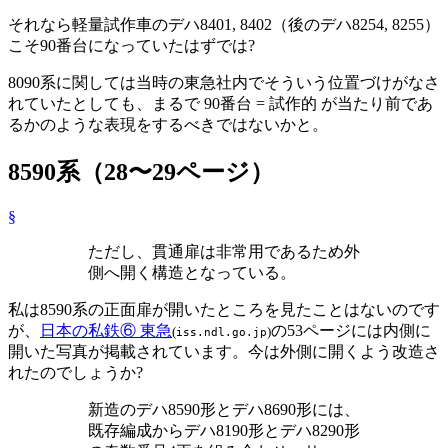
それなら軽量試作車のデハ8401, 8402（後のデハ8254, 8255）
こそ90番台になっていたはずでは?
8090系に関しては当時の東急社内でそういう位置づけがなさ
れていたとしても、まるで 90番台 = 試作的 が当たり前であ
るかのような表現をするべきではないかと。
8590系（28〜29ページ）
§
ただし、貫通扉は非常用であるため外
側へ開く構造となっている。
私は8590系の正面扉が開いたところを見たことはないのです
が、
日本の私鉄⑥ 東急
の53ページには内側に
(
)
iss.ndl.go.jp
開いた写真が掲載されています。今は外側に開くよう改造さ
れたのでしょうか?
新造のデハ8590形とデハ8690形には、
既存編成からデハ8190形とデハ8290形