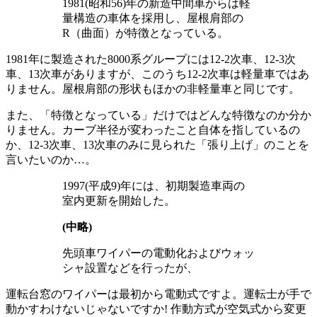
1981(昭和56)年の新造中間車からは軽
量構造の車体を採用し、屋根肩部の
R（曲面）が特徴となっている。
1981年に製造された8000系グループには12-2次車、12-3次
車、13次車がありますが、このうち12-2次車は軽量車ではあ
りません。屋根肩部の形状もほかの非軽量車と同じです。
また、「特徴となっている」だけではどんな特徴なのか分か
りません。カーブ半径が変わったこと自体を指しているの
か、12-3次車、13次車のみに見られた「張り上げ」のことを
言いたいのか…。
1997(平成9)年には、初期製造車両の
室内更新を開始した。
(中略)
先頭車ワイパーの電動化およびウォッ
シャ設置などを行ったが、
運転台窓のワイパーは最初から電動式ですよ。運転士が手で
動かすわけないじゃないですか! 作動方式が空気式から変更