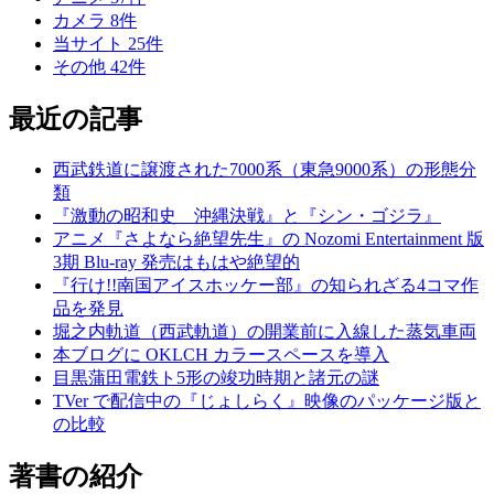
カメラ
8
件
当サイト
25
件
その他
42
件
最近の記事
西武鉄道に譲渡された7000系（東急9000系）の形態分
類
『激動の昭和史 沖縄決戦』と『シン・ゴジラ』
アニメ『さよなら絶望先生』の Nozomi Entertainment 版
3期 Blu-ray 発売はもはや絶望的
『行け!!南国アイスホッケー部』の知られざる4コマ作
品を発見
堀之内軌道（西武軌道）の開業前に入線した蒸気車両
本ブログに OKLCH カラースペースを導入
目黒蒲田電鉄ト5形の竣功時期と諸元の謎
TVer で配信中の『じょしらく』映像のパッケージ版と
の比較
著書の紹介