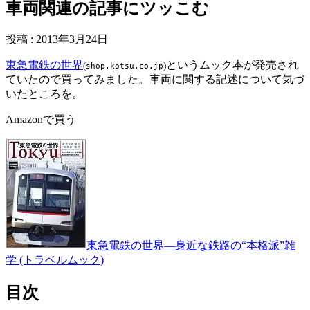
車両関連の記事にツッこむ
投稿
:
2013年3月24日
東急電鉄の世界
というムック本が発売され
(
)
shop.kotsu.co.jp
ていたので買ってみました。車両に関する記述について気づ
いたところを。
Amazonで買う
東急電鉄の世界―身近な鉄路の“本格派”雑
学 (トラベルムック)
目次