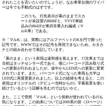
されたことを言いたいのでしょうが。なお車掌台側のワイパ
ーは今でも手動式のはずです。
このうち、行先表示が幕のままでスカ
ートが未設置の8606Fと、VVVF車組
込みの8642Fが東武非乗入れ編成（マ
ルK車）である。
※
「マルK」は、実際にはアルファベットのKを円で囲った
記号です。WWWではその記号を再現できないため、カタカ
ナとの組み合わせで表記しています。
「幕のまま」という表現は違和感を覚えます。17次車までは
当初はタッチセンサー式であり、後にバーコード読み取り式
への更新が行われましたが、途中からLED式への更新に変更
されています。また、バーコード式になった車両も大半は
LED式に再度更新されました。以上の経緯を考えると、この
表現はオリジナルの（デビュー当時からの）字幕装置を使い
続けているという誤解を生むのではないかと。
また、ここで突然「マルK」という俗称が使われているのも
気になります。この由来については2000系の節（33ページ）