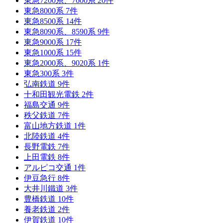
東急7200系、7600系
20
件
東急8000系
7
件
東急8500系
14
件
東急8090系、8590系
9
件
東急9000系
17
件
東急1000系
15
件
東急2000系、9020系
1
件
東急300系
3
件
弘南鉄道
9
件
十和田観光電鉄
2
件
福島交通
9
件
秩父鉄道
7
件
富山地方鉄道
1
件
北陸鉄道
4
件
長野電鉄
7
件
上田電鉄
8
件
アルピコ交通
1
件
伊豆急行
8
件
大井川鐵道
3
件
豊橋鉄道
10
件
養老鉄道
2
件
伊賀鉄道
10
件