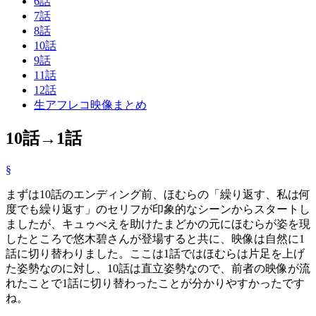
6話
7話
8話
10話
9話
11話
12話
生アフレコ映像まとめ
10話→1話
§
まずは10話のエンディング前、ほむらの「繰り返す、私は何
度でも繰り返す」のセリフが印象的なシーンからスタートし
ましたが、キュゥべえを助けたまどかの元にほむらが姿を現
したところで悠木碧さんが登場すると共に、映像は自然に1
話に切り替わりました。ここは1話ではほむらは片足を上げ
た姿勢なのに対し、10話は直立姿勢なので、前者の映像が流
れたことで1話に切り替わったことが分かりやすかったです
ね。