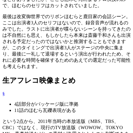
で、ほむらのセリフはカットされていました。
最後は改変御世界でのリボンほむらと鹿目家の会話シーン。
ここは出演者3人のセリフはないので、録音音声が流れるの
みでした。ラストに出演者が喋らないシーンを持ってきたの
は不自然にも思え、もしかしたら本来は斎藤千和さんも出演
される予定だったのではないかと推測することもできます
が、このタイミングで出演者3人がステージの中央に集ま
り、最後に一礼して退場するという演出が行われたため、そ
れに必要な時間を確保するためのあえての選定だった可能性
も考えられます。
生アフレコ映像まとめ
§
4話部分がパッケージ版に準拠
11話のほむら瓦礫表現がある
という2点から、2011年当時の本放送版（MBS、TBS、
CBC）ではなく、現行のTV放送版（WOWOW、TOKYO