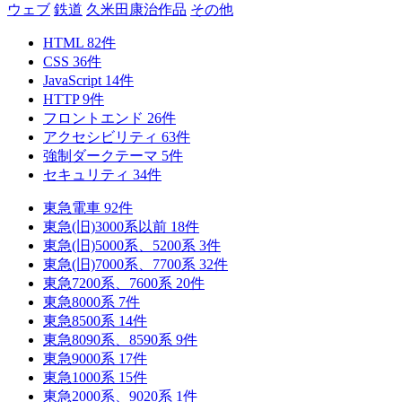
ウェブ
鉄道
久米田康治作品
その他
HTML
82
件
CSS
36
件
JavaScript
14
件
HTTP
9
件
フロントエンド
26
件
アクセシビリティ
63
件
強制ダークテーマ
5
件
セキュリティ
34
件
東急電車
92
件
東急(旧)3000系以前
18
件
東急(旧)5000系、5200系
3
件
東急(旧)7000系、7700系
32
件
東急7200系、7600系
20
件
東急8000系
7
件
東急8500系
14
件
東急8090系、8590系
9
件
東急9000系
17
件
東急1000系
15
件
東急2000系、9020系
1
件