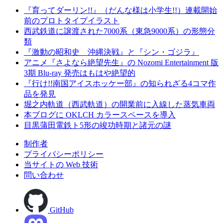
『育ってダーリン!!』（だんな様は小学生!!）連載開始
前のプロトタイプイラスト
西武鉄道に譲渡された7000系（東急9000系）の形態分
類
『激動の昭和史 沖縄決戦』と『シン・ゴジラ』
アニメ『さよなら絶望先生』の Nozomi Entertainment 版
3期 Blu-ray 発売はもはや絶望的
『行け!!南国アイスホッケー部』の知られざる4コマ作
品を発見
堀之内軌道（西武軌道）の開業前に入線した蒸気車両
本ブログに OKLCH カラースペースを導入
目黒蒲田電鉄ト5形の竣功時期と諸元の謎
制作者
プライバシーポリシー
当サイトの Web 技術
問い合わせ
GitHub