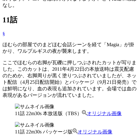
なし。
11話
§
ほむらの部屋でのまどほむ会話シーンを経て「Magia」が掛
かり、ワルプルギスの夜が襲来します。
ここでほむらの右脚が瓦礫に押しつぶされたカットが写りま
した。このカットは、2011年4月22日の本放送時は震災配慮
のためか、右脚周りが黒く塗りつぶされていましたが、ネッ
ト配信（4月25日配信開始）とパッケージ（9月21日発売）で
は鮮明になり、血の表現も追加されています。会場では血の
表現があるバージョンが流れていました。
11話 22m30s 本放送版（TBS）
オリジナル画像
11話 22m30s パッケージ版
オリジナル画像