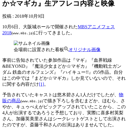
か☆マギカ』生アフレコ内容と映像
投稿
:
2018年10月9日
10月6日、大阪城ホールで開催された
MBSアニメフェス
2018
に行ってきました。
(
)
www.mbs.jp
会場前に設置された看板
オリジナル画像
事前に告知されていた参加作品は『マギ』『血界戦線
&BEYOND』『魔法少女まどか☆マギカ』『機動戦士ガン
ダム 鉄血のオルフェンズ』『ハイキュー!!』の5作品。自分
はこの中では『まどか☆マギカ』しか見ていないので、それ
に関する内容だけ
[1]
。
予告されていたキャストは悠木碧さん1人だけでしたが、
物
販の商品
で描き下ろしを含むまどか、ほむら、さ
(
)
www.mbs.jp
やか、キュゥべえがピックアップされていたことから、この
4人が出演するであろうと予想しており、実際に喜多村英梨
さん、加藤英美里さんはシークレットゲストとして出演され
たのですが、斎藤千和さんの出演はありませんでした。