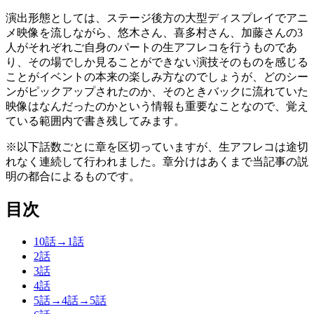
演出形態としては、ステージ後方の大型ディスプレイでアニ
メ映像を流しながら、悠木さん、喜多村さん、加藤さんの3
人がそれぞれご自身のパートの生アフレコを行うものであ
り、その場でしか見ることができない演技そのものを感じる
ことがイベントの本来の楽しみ方なのでしょうが、どのシー
ンがピックアップされたのか、そのときバックに流れていた
映像はなんだったのかという情報も重要なことなので、覚え
ている範囲内で書き残してみます。
※
以下話数ごとに章を区切っていますが、生アフレコは途切
れなく連続して行われました。章分けはあくまで当記事の説
明の都合によるものです。
目次
10話→1話
2話
3話
4話
5話→4話→5話