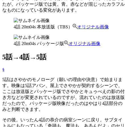
たが、パッケージ版では黄、青、赤などが混じったカラフル
なものになっている変化があります。
4話 20m04s 本放送版（TBS）
オリジナル画像
4話 20m04s パッケージ版
オリジナル画像
5話→4話→5話
§
5話はさやかのモノローグ（願いの理由や決意）で始まりま
す。映像は5話アバン、屋上でさやかが契約するシーンで、
ここは放送版とパッケージ版でさやかとキュゥべえの影の付
き方などが変更されているのですが、流れていたのは放送版
だったので、パッケージ版映像だったのはやはり4話部分の
みと判断できます。
その後、いったん4話の恭介の病室シーンに戻り、サブタイ
トルにもなっている「奇跡も、魔法も、あるんだよ」のセリ