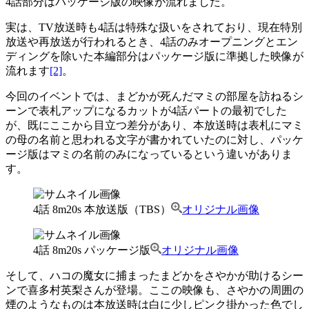
4話部分はパッケージ版の映像が流れました。
実は、TV放送時も4話は特殊な扱いをされており、現在特別
放送や再放送が行われるとき、4話のみオープニングとエン
ディングを除いた本編部分はパッケージ版に準拠した映像が
流れます
[2]
。
今回のイベントでは、まどかが死んだマミの部屋を訪ねるシ
ーンで表札アップになるカットが4話パートの最初でした
が、既にここから目立つ差分があり、本放送時は表札にマミ
の母の名前と思われる文字が書かれていたのに対し、パッケ
ージ版はマミの名前のみになっているという違いがありま
す。
4話 8m20s 本放送版（TBS）
オリジナル画像
4話 8m20s パッケージ版
オリジナル画像
そして、ハコの魔女に捕まったまどかをさやかが助けるシー
ンで喜多村英梨さんが登場。ここの映像も、さやかの周囲の
煙のようなものは本放送時は白に少しピンク掛かった色でし