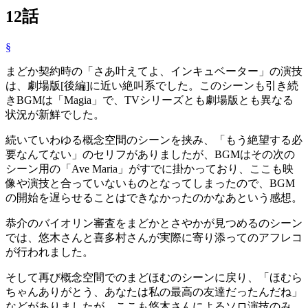
12話
§
まどか契約時の「さあ叶えてよ、インキュベーター」の演技
は、劇場版[後編]に近い絶叫系でした。このシーンも引き続
きBGMは「Magia」で、TVシリーズとも劇場版とも異なる
状況が新鮮でした。
続いていわゆる概念空間のシーンを挟み、「もう絶望する必
要なんてない」のセリフがありましたが、BGMはその次の
シーン用の「Ave Maria」がすでに掛かっており、ここも映
像や演技と合っていないものとなってしまったので、BGM
の開始を遅らせることはできなかったのかなあという感想。
恭介のバイオリン審査をまどかとさやかが見つめるのシーン
では、悠木さんと喜多村さんが実際に寄り添ってのアフレコ
が行われました。
そして再び概念空間でのまどほむのシーンに戻り、「ほむら
ちゃんありがとう、あなたは私の最高の友達だったんだね」
などがありましたが、ここも悠木さんによるソロ演技のみ