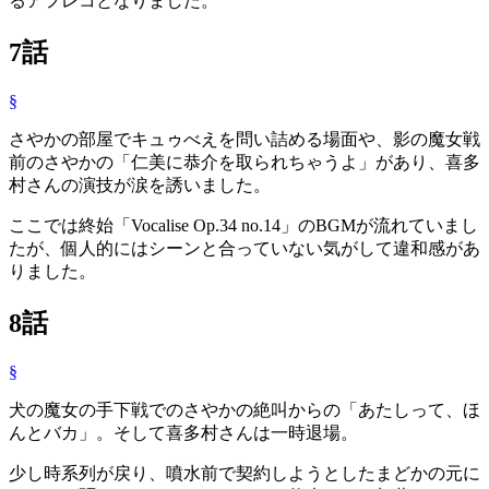
るアフレコとなりました。
7話
§
さやかの部屋でキュゥべえを問い詰める場面や、影の魔女戦
前のさやかの「仁美に恭介を取られちゃうよ」があり、喜多
村さんの演技が涙を誘いました。
ここでは終始「Vocalise Op.34 no.14」のBGMが流れていまし
たが、個人的にはシーンと合っていない気がして違和感があ
りました。
8話
§
犬の魔女の手下戦でのさやかの絶叫からの「あたしって、ほ
んとバカ」。そして喜多村さんは一時退場。
少し時系列が戻り、噴水前で契約しようとしたまどかの元に