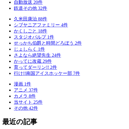
自動放送
20
件
鉄道その他
32
件
久米田康治
88
件
シブヤニアファミリー
4
件
かくしごと
18
件
スタジオパルプ
1
件
せっかち伯爵と時間どろぼう
2
件
じょしらく
1
件
さよなら絶望先生
24
件
かってに改蔵
29
件
育ってダーリン!!
2
件
行け!!南国アイスホッケー部
7
件
漫画
1
件
アニメ
37
件
カメラ
8
件
当サイト
25
件
その他
42
件
最近の記事