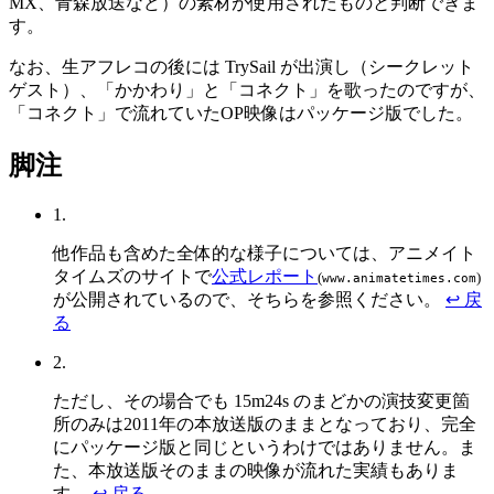
MX、青森放送など）の素材が使用されたものと判断できま
す。
なお、生アフレコの後には TrySail が出演し（シークレット
ゲスト）、「かかわり」と「コネクト」を歌ったのですが、
「コネクト」で流れていたOP映像はパッケージ版でした。
脚注
1.
他作品も含めた全体的な様子については、アニメイト
タイムズのサイトで
公式レポート
(
)
www.animatetimes.com
が公開されているので、そちらを参照ください。
↩ 戻
る
2.
ただし、その場合でも 15m24s のまどかの演技変更箇
所のみは2011年の本放送版のままとなっており、完全
にパッケージ版と同じというわけではありません。ま
た、本放送版そのままの映像が流れた実績もありま
す。
↩ 戻る