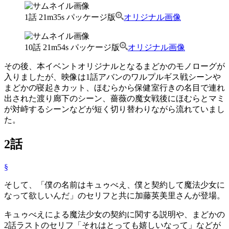
1話 21m35s パッケージ版
オリジナル画像
10話 21m54s パッケージ版
オリジナル画像
その後、本イベントオリジナルとなるまどかのモノローグが
入りましたが、映像は1話アバンのワルプルギス戦シーンや
まどかの寝起きカット、ほむらから保健室行きの名目で連れ
出された渡り廊下のシーン、薔薇の魔女戦後にほむらとマミ
が対峙するシーンなどが短く切り替わりながら流れていまし
た。
2話
§
そして、「僕の名前はキュゥべえ、僕と契約して魔法少女に
なって欲しいんだ」のセリフと共に加藤英美里さんが登場。
キュゥべえによる魔法少女の契約に関する説明や、まどかの
2話ラストのセリフ「それはとっても嬉しいなって」などが