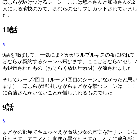
ほむらが駆けつけるシーン。ここは悠木さんと加藤さんの2
人による演技のみで、ほむらのセリフはカットされていまし
た。
10話
§
9話を飛ばして、一気にまどかがワルプルギスの夜に敗れて
ほむらが契約するシーンへ飛びます。ここはほむらのセリフ
も録音されたもの（おそらく放送用素材）が流されました。
そしてループ2回目（ループ1回目のシーンはなかったと思い
ます）、ほむらが絶叫しながらまどかを撃つシーンは、ここ
に斎藤さんがいないことが惜しまれるものでした。
9話
§
まどかの部屋でキュゥべえが魔法少女の真実を話すシーンに
戻ります。アニメとは順序が異なりますが、とくに違和感は