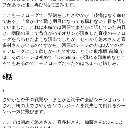
フがあった後、再び5話に進みます。
ここもモノローグで、契約をしたさやかが「後悔はなく幸せ
である」「命がけで戦う羽目になっても構わない」旨を話し
ていました。これは本編では河原でまどかに話していた内容
と、病院の屋上で恭介がバイオリンが演奏した直後のモノロ
ーグを合わせたような演出でしたが、せっかく悠木さんと喜
多村さんがいるのですから、河原のシーンの方は2人でのダ
イアローグにして欲しかったですね。とくに劇場版[前編]で
は、そのシーンは初めて「Decretum」が流れる印象的なとこ
ろでもあるので、モノローグだったのはちょっと惜しみ。
6話
§
さやかと杏子の戦闘や、まどかと詢子の会話シーンはカット
され、橋の上でさやかがソウルジェムを喪失して倒れるシー
ンへ一気に飛びます。
ここでは初めて悠木さん、喜多村さん、加藤さんの3人によ