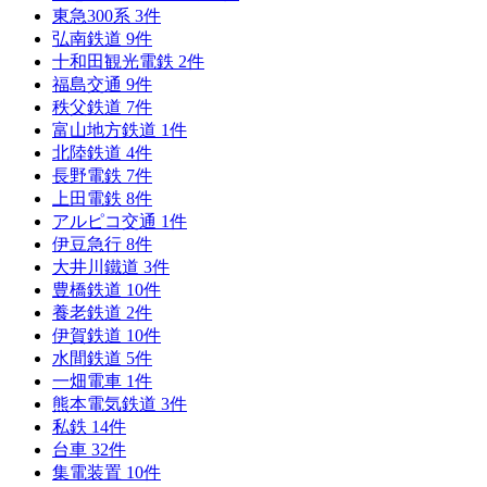
東急300系
3
件
弘南鉄道
9
件
十和田観光電鉄
2
件
福島交通
9
件
秩父鉄道
7
件
富山地方鉄道
1
件
北陸鉄道
4
件
長野電鉄
7
件
上田電鉄
8
件
アルピコ交通
1
件
伊豆急行
8
件
大井川鐵道
3
件
豊橋鉄道
10
件
養老鉄道
2
件
伊賀鉄道
10
件
水間鉄道
5
件
一畑電車
1
件
熊本電気鉄道
3
件
私鉄
14
件
台車
32
件
集電装置
10
件