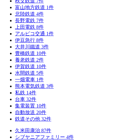
秩父鉄道
7
件
富山地方鉄道
1
件
北陸鉄道
4
件
長野電鉄
7
件
上田電鉄
8
件
アルピコ交通
1
件
伊豆急行
8
件
大井川鐵道
3
件
豊橋鉄道
10
件
養老鉄道
2
件
伊賀鉄道
10
件
水間鉄道
5
件
一畑電車
1
件
熊本電気鉄道
3
件
私鉄
14
件
台車
32
件
集電装置
10
件
自動放送
20
件
鉄道その他
32
件
久米田康治
87
件
シブヤニアファミリー
4
件