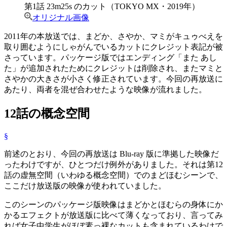
第1話 23m25s のカット（TOKYO MX・2019年）
オリジナル画像
2011年の本放送では、まどか、さやか、マミがキュゥべえを
取り囲むようにしゃがんでいるカットにクレジット表記が被
さっています。パッケージ版ではエンディング「また あし
た」が追加されたためにクレジットは削除され、またマミと
さやかの大きさが小さく修正されています。今回の再放送に
あたり、両者を混ぜ合わせたような映像が流れました。
12話の概念空間
§
前述のとおり、今回の再放送は Blu-ray 版に準拠した映像だ
ったわけですが、ひとつだけ例外がありました。それは第12
話の虚無空間（いわゆる概念空間）でのまどほむシーンで、
ここだけ放送版の映像が使われていました。
このシーンのパッケージ版映像はまどかとほむらの身体にか
かるエフェクトが放送版に比べて薄くなっており、言ってみ
れば女子中学生がほぼ素っ裸なカットも含まれているわけで