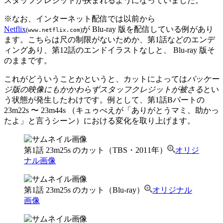
スタッフクレジットが挟まれるようになっていました。
※
なお、インターネット配信では以前から
Netflix
が Blu-ray 版を配信している例があり
(
)
www.netflix.com
ます。こちらは尺の制限がないためか、第1話などのエンデ
ィングあり、第12話のエンドイラストなしと、 Blu-ray 版そ
のままです。
これがどういうことかというと、カットによっては
パッケー
ジ版の映像にもかかわらずスタッフクレジットが被さる
とい
う状態が発生したわけです。例として、第1話Bパートの
23m22s 〜 23m44s （キュゥべえが「ありがとうマミ、助かっ
たよ」と言うシーン）における変化を取り上げます。
第1話 23m25s のカット（TBS・2011年）
オリジ
ナル画像
第1話 23m25s のカット（Blu-ray）
オリジナル
画像