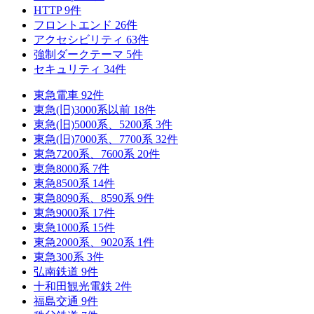
HTTP
9
件
フロントエンド
26
件
アクセシビリティ
63
件
強制ダークテーマ
5
件
セキュリティ
34
件
東急電車
92
件
東急(旧)3000系以前
18
件
東急(旧)5000系、5200系
3
件
東急(旧)7000系、7700系
32
件
東急7200系、7600系
20
件
東急8000系
7
件
東急8500系
14
件
東急8090系、8590系
9
件
東急9000系
17
件
東急1000系
15
件
東急2000系、9020系
1
件
東急300系
3
件
弘南鉄道
9
件
十和田観光電鉄
2
件
福島交通
9
件