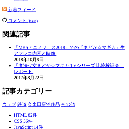
新着フィード
コメント
(Issue)
関連記事
「MBSアニメフェス2018」での『まどか☆マギカ』生
アフレコ内容と映像
2018年10月9日
「魔法少女まどか☆マギカ TVシリーズ 比較検証会」
レポート
2017年8月22日
記事カテゴリー
ウェブ
鉄道
久米田康治作品
その他
HTML
82
件
CSS
36
件
JavaScript
14
件