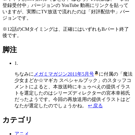
登録受付中」バージョンの YouTube 動画にリンクを貼って
いますが、実際にTV放送で流れたのは「好評配信中」バー
ジョンです。
※
12話のCMタイミングは、正確にはいずれもBパート終了
後です。
脚注
1.
ちなみに
メガミマガジン2011年5月号
に付属の「魔法
少女まどか☆マギカ スペシャルブック」のスタッフコ
メントによると、本放送時にキュゥべえの提供イラス
トを選定したのはシリーズディレクターの宮本幸裕氏
だったようです。今回の再放送用の提供イラストはど
なたが選定したのでしょうかね。
↩ 戻る
カテゴリ
アニメ