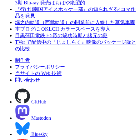
3期 Blu-ray 発売はもはや絶望的
『行け!!南国アイスホッケー部』の知られざる4コマ作
品を発見
堀之内軌道（西武軌道）の開業前に入線した蒸気車両
本ブログに OKLCH カラースペースを導入
目黒蒲田電鉄ト5形の竣功時期と諸元の謎
TVer で配信中の『じょしらく』映像のパッケージ版と
の比較
制作者
プライバシーポリシー
当サイトの Web 技術
問い合わせ
GitHub
Mastodon
Bluesky