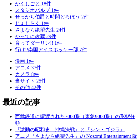
かくしごと
18
件
スタジオパルプ
1
件
せっかち伯爵と時間どろぼう
2
件
じょしらく
1
件
さよなら絶望先生
24
件
かってに改蔵
29
件
育ってダーリン!!
1
件
行け!!南国アイスホッケー部
7
件
漫画
1
件
アニメ
37
件
カメラ
8
件
当サイト
25
件
その他
42
件
最近の記事
西武鉄道に譲渡された7000系（東急9000系）の形態分
類
『激動の昭和史 沖縄決戦』と『シン・ゴジラ』
アニメ『さよなら絶望先生』の Nozomi Entertainment 版