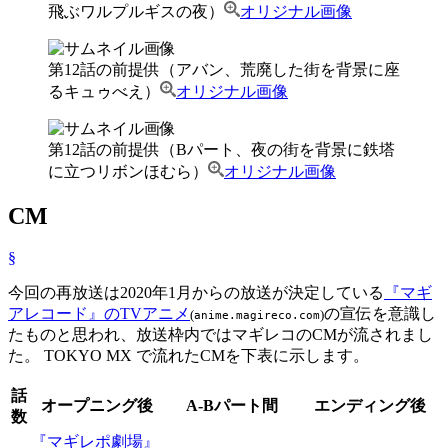
飛ぶワルプルギスの夜）
オリジナル画像
第12話の前提供（アバン、荒廃した街を背景に座
るキュゥべえ）
オリジナル画像
第12話の前提供（Bパート、夜の街を背景に鉄塔
に立つリボンほむら）
オリジナル画像
CM
§
今回の再放送は2020年1月からの放送が決定している
『マギ
アレコード』のTVアニメ
の宣伝を意識し
(
)
anime.magireco.com
たものと思われ、放送枠内ではマギレコのCMが流されまし
た。 TOKYO MX で流れたCMを下表に示します。
話
オープニング後
A-Bパート間
エンディング後
数
『マギレポ劇場』