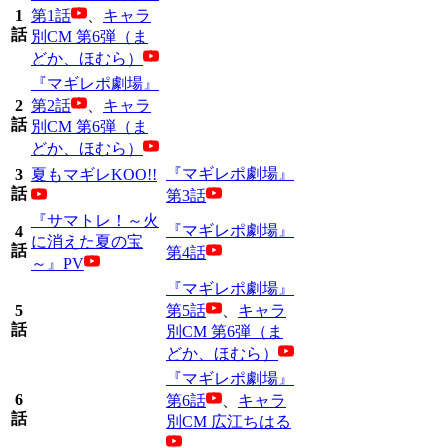
1
第1話
、
キャラ
話
別CM 第6弾（ま
どか、ほむら）
『マギレポ劇場』
2
第2話
、
キャラ
話
別CM 第6弾（ま
どか、ほむら）
『マギレポ劇場』
3
夏もマギレKOO!!
話
第3話
『サマトレ！～火
『マギレポ劇場』
4
に消えた夏の宝
話
第4話
～』PV
『マギレポ劇場』
5
第5話
、
キャラ
話
別CM 第6弾（ま
どか、ほむら）
『マギレポ劇場』
6
第6話
、
キャラ
話
別CM 広江ちはる