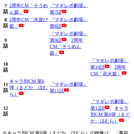
2周年CM「そうめ
『マギレポ劇場』
7
話
ん篇」
第7話
2周年CM「水遊び
『マギレポ劇場』
8
話
篇」
第8話
『マギレポ劇場』
9
第9話
、
2周年
話
CM「そうめん
篇」
『マギレポ劇場』
10
第10話
、
2周年
話
CM「花火篇」
キャラ別CM 第6
『マギレポ劇場』
11
弾（まどか、ほむ
話
第11話
ら）
『マギレポ劇場』
12
第12話
、
キャラ
話
別CM 第6弾（まど
か、ほむら）
※
キャラ別CM 第6弾（まどか、ほむら）の映像は、「事前