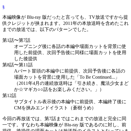
§
本編映像が Blu-ray 版だったと言っても、TV放送ですから提
供クレジットが挟まれます。2011年の本放送時を含めたこれ
までの放送では、以下のパターンでした。
第1話〜第7話
オープニング後に各話の本編中場面カットを背景に使
用した前提供、次回予告後に同様に場面カットを使用
した後提供
第8話〜第11話
Aパート冒頭の本編中に前提供、次回予告後に各話の
場面カットを背景に使用した「To Be Continued...」
（2011年4月の連続放送時は「引き続き、魔法少女まど
か☆マギカ○○話をお楽しみください。」）
第12話
サブタイトル表示後の本編中に前提供、本編終了後に
CMを挟みエンドイラスト（蒼樹うめ）
今回の再放送では、第7話まではこれまでの放送と完全に同
一です。すなわち本編映像が Blu-ray 版であるのに対し、前
提供、後提供の場面カットは放送版のイラストとなっていま