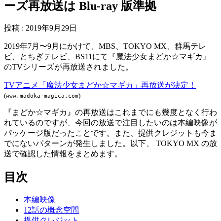
ーズ再放送は Blu-ray 版準拠
投稿
:
2019年9月29日
2019年7月〜9月にかけて、MBS、TOKYO MX、群馬テレ
ビ、とちぎテレビ、BS11にて『魔法少女まどか☆マギカ』
のTVシリーズが再放送されました。
TVアニメ「魔法少女まどか☆マギカ」再放送が決定！
(
)
www.madoka-magica.com
『まどか☆マギカ』の再放送はこれまでにも幾度となく行わ
れているのですが、今回の放送で注目したいのは本編映像が
パッケージ版だったことです。また、提供クレジットも今ま
でにないパターンが発生しました。以下、 TOKYO MX の放
送で確認した情報をまとめます。
目次
本編映像
12話の概念空間
提供クレジット