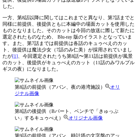
した。
一方、第8話以降に関してはこれまでと異なり、第7話までと
同様に前提供、後提供ともに本編中の場面カットを使用した
ものとなりました。そのカットは今回の放送に際して新たに
選定されたものなため、 Blu-ray 版のイラストとなっていま
す。また、第7話までは前提供は各話のキュゥべえのカッ
ト、後提供は魔法少女（7話のみ仁美）が採用されていまし
たが
[1]
、今回選定されたうち第8話〜第11話は前提供が風景
のカット、後提供がキュゥべえのカット（11話のみワルプル
ギスの夜）になりました。
第8話の前提供（アバン、夜の港湾施設）
オリ
ジナル画像
第8話の後提供（Bパート、ベンチで「きゅっぷ
い」するキュゥべえ）
オリジナル画像
第9話の前提供（アバン、時計塔の文字盤のアッ