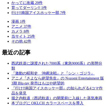
かってに改蔵
29
件
育ってダーリン!!
1
件
行け!!南国アイスホッケー部
7
件
漫画
1
件
アニメ
37
件
カメラ
8
件
当サイト
25
件
その他
42
件
最近の記事
西武鉄道に譲渡された7000系（東急9000系）の形態分
類
『激動の昭和史 沖縄決戦』と『シン・ゴジラ』
アニメ『さよなら絶望先生』の Nozomi Entertainment 版
3期 Blu-ray 発売はもはや絶望的
『行け!!南国アイスホッケー部』の知られざる4コマ作
品を発見
堀之内軌道（西武軌道）の開業前に入線した蒸気車両
本ブログに OKLCH カラースペースを導入