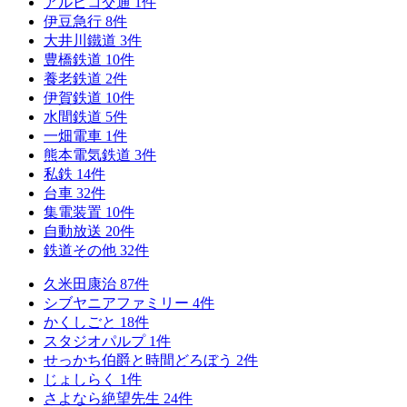
アルピコ交通
1
件
伊豆急行
8
件
大井川鐵道
3
件
豊橋鉄道
10
件
養老鉄道
2
件
伊賀鉄道
10
件
水間鉄道
5
件
一畑電車
1
件
熊本電気鉄道
3
件
私鉄
14
件
台車
32
件
集電装置
10
件
自動放送
20
件
鉄道その他
32
件
久米田康治
87
件
シブヤニアファミリー
4
件
かくしごと
18
件
スタジオパルプ
1
件
せっかち伯爵と時間どろぼう
2
件
じょしらく
1
件
さよなら絶望先生
24
件