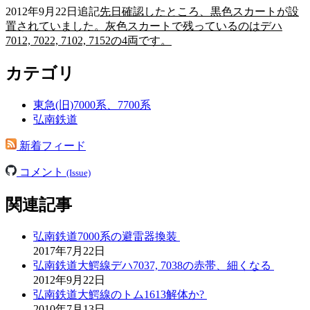
2012年9月22日追記
先日確認したところ、黒色スカートが設
置されていました。灰色スカートで残っているのはデハ
7012, 7022, 7102, 7152の4両です。
カテゴリ
東急(旧)7000系、7700系
弘南鉄道
新着フィード
コメント
(Issue)
関連記事
弘南鉄道7000系の避雷器換装
2017年7月22日
弘南鉄道大鰐線デハ7037, 7038の赤帯、細くなる
2012年9月22日
弘南鉄道大鰐線のトム1613解体か?
2010年7月13日