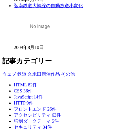
弘南鉄道大鰐線の自動放送小変化
2009年8月10日
記事カテゴリー
ウェブ
鉄道
久米田康治作品
その他
HTML
82
件
CSS
36
件
JavaScript
14
件
HTTP
9
件
フロントエンド
26
件
アクセシビリティ
63
件
強制ダークテーマ
5
件
セキュリティ
34
件