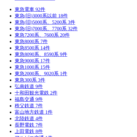
東急電車
92
件
東急(旧)3000系以前
18
件
東急(旧)5000系、5200系
3
件
東急(旧)7000系、7700系
32
件
東急7200系、7600系
20
件
東急8000系
7
件
東急8500系
14
件
東急8090系、8590系
9
件
東急9000系
17
件
東急1000系
15
件
東急2000系、9020系
1
件
東急300系
3
件
弘南鉄道
9
件
十和田観光電鉄
2
件
福島交通
9
件
秩父鉄道
7
件
富山地方鉄道
1
件
北陸鉄道
4
件
長野電鉄
7
件
上田電鉄
8
件