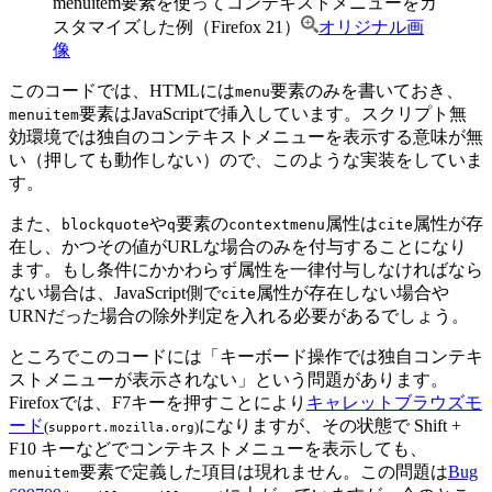
menuitem要素を使ってコンテキストメニューをカ
スタマイズした例（Firefox 21）
オリジナル画
像
このコードでは、HTMLには
要素のみを書いておき、
menu
要素はJavaScriptで挿入しています。スクリプト無
menuitem
効環境では独自のコンテキストメニューを表示する意味が無
い（押しても動作しない）ので、このような実装をしていま
す。
また、
や
要素の
属性は
属性が存
blockquote
q
contextmenu
cite
在し、かつその値がURLな場合のみを付与することになり
ます。もし条件にかかわらず属性を一律付与しなければなら
ない場合は、JavaScript側で
属性が存在しない場合や
cite
URNだった場合の除外判定を入れる必要があるでしょう。
ところでこのコードには「キーボード操作では独自コンテキ
ストメニューが表示されない」という問題があります。
Firefoxでは、F7キーを押すことにより
キャレットブラウズモ
ード
になりますが、その状態で Shift +
(
)
support.mozilla.org
F10 キーなどでコンテキストメニューを表示しても、
要素で定義した項目は現れません。この問題は
Bug
menuitem