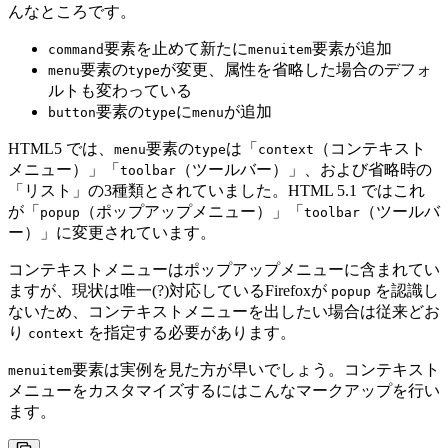
んなところです。
要素を止めて新たに
要素が追加
command
menuitem
要素の
が変更、属性を省略した場合のデフォ
menu
type
ルトも変わっている
要素の
に
が追加
button
type
menu
HTML5 では、
要素の
は「
（コンテキスト
menu
type
context
メニュー）」「
（ツールバー）」、および省略時の
toolbar
「リスト」の3種類とされていました。HTML 5.1 ではこれ
が「
（ポップアップメニュー）」「
（ツールバ
popup
toolbar
ー）」に変更されています。
コンテキストメニューはポップアップメニューに含まれてい
ますが、現状は唯一(?)対応しているFirefoxが
を認識し
popup
ないため、コンテキストメニューを出したい場合は従来どお
り
を指定する必要があります。
context
要素は実例を見た方が早いでしょう。コンテキスト
menuitem
メニューをカスタマイズするにはこんなマークアップを行い
ます。