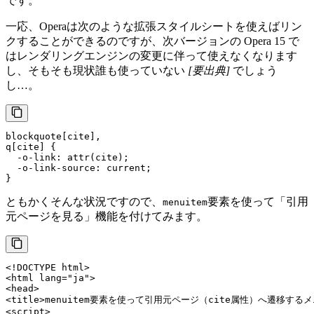
です。
一応、Operaは次のような拡張スタイルシートを使えばリン
クすることができるのですが、次バージョンの Opera 15 で
はレンダリングエンジンの変更に伴って使えなくなります
し、そもそも現状誰も使っていない
[要出典]
でしょう
し…。
blockquote
[cite]
q
[cite]
 {

  -o-link: 
attr
(cite);

  -o-link-
source
: current;

}
ともかくそんな状況ですので、
要素を使って「引用
menuitem
元ページを見る」機能を付けてみます。
<!DOCTYPE 
html
>
<
html
lang
=
"ja"
>
<
head
>
<
title
>
menuitem要素を使って引用元ページ（cite属性）へ遷移する
<
script
>