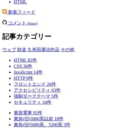
HTML
新着フィード
コメント
(Issue)
記事カテゴリー
ウェブ
鉄道
久米田康治作品
その他
HTML
82
件
CSS
36
件
JavaScript
14
件
HTTP
9
件
フロントエンド
26
件
アクセシビリティ
63
件
強制ダークテーマ
5
件
セキュリティ
34
件
東急電車
92
件
東急(旧)3000系以前
18
件
東急(旧)5000系、5200系
3
件