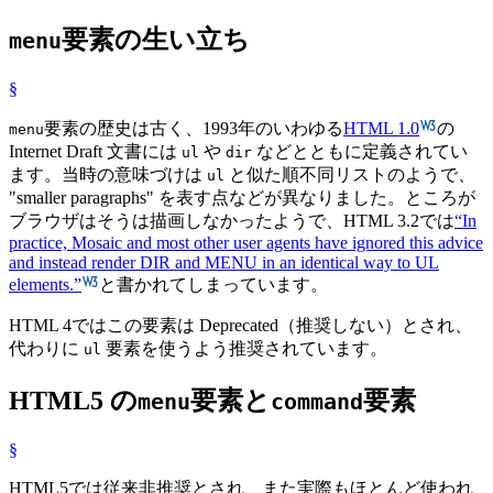
要素の生い立ち
menu
§
要素の歴史は古く、1993年のいわゆる
HTML 1.0
の
menu
Internet Draft 文書には
や
などとともに定義されてい
ul
dir
ます。当時の意味づけは
と似た順不同リストのようで、
ul
"smaller paragraphs" を表す点などが異なりました。ところが
ブラウザはそうは描画しなかったようで、HTML 3.2では
In
practice, Mosaic and most other user agents have ignored this advice
and instead render DIR and MENU in an identical way to UL
elements.
と書かれてしまっています。
HTML 4ではこの要素は Deprecated（推奨しない）とされ、
代わりに
要素を使うよう推奨されています。
ul
HTML5 の
要素と
要素
menu
command
§
HTML5では従来非推奨とされ、また実際もほとんど使われ