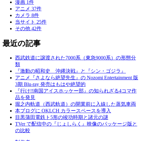
漫画
1
件
アニメ
37
件
カメラ
8
件
当サイト
25
件
その他
42
件
最近の記事
西武鉄道に譲渡された7000系（東急9000系）の形態分
類
『激動の昭和史 沖縄決戦』と『シン・ゴジラ』
アニメ『さよなら絶望先生』の Nozomi Entertainment 版
3期 Blu-ray 発売はもはや絶望的
『行け!!南国アイスホッケー部』の知られざる4コマ作
品を発見
堀之内軌道（西武軌道）の開業前に入線した蒸気車両
本ブログに OKLCH カラースペースを導入
目黒蒲田電鉄ト5形の竣功時期と諸元の謎
TVer で配信中の『じょしらく』映像のパッケージ版と
の比較