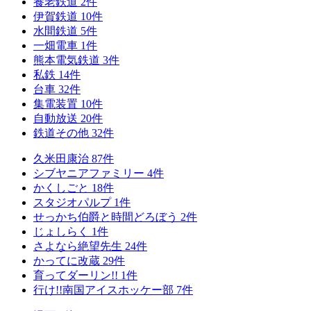
養老鉄道
2
件
伊賀鉄道
10
件
水間鉄道
5
件
一畑電車
1
件
熊本電気鉄道
3
件
私鉄
14
件
台車
32
件
集電装置
10
件
自動放送
20
件
鉄道その他
32
件
久米田康治
87
件
シブヤニアファミリー
4
件
かくしごと
18
件
スタジオパルプ
1
件
せっかち伯爵と時間どろぼう
2
件
じょしらく
1
件
さよなら絶望先生
24
件
かってに改蔵
29
件
育ってダーリン!!
1
件
行け!!南国アイスホッケー部
7
件