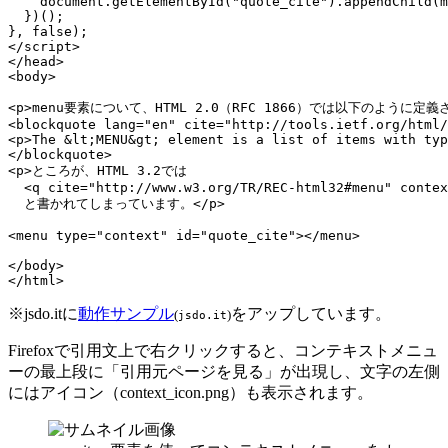
document
.
getElementById
(
"quote_cite"
).
appendChild
(m
  })();

}, 
false
</
script
>
</
head
>
<
body
>
<
p
>
menu要素について、HTML 2.0（RFC 1866）では以下のように定
<
blockquote
lang
=
"en"
cite
=
"http://tools.ietf.org/html/
<
p
>
The 
&lt;
MENU
&gt;
 element is a list of items with typ
</
blockquote
>
<
p
>
ところが、HTML 3.2では

<
q
cite
=
"http://www.w3.org/TR/REC-html32#menu"
contex
  と書かれてしまっています。
</
p
>
<
menu
type
=
"context"
id
=
"quote_cite"
>
</
menu
>
</
body
>
</
html
>
※
jsdo.itに
動作サンプル
をアップしています。
(
)
jsdo.it
Firefoxで引用文上で右クリックすると、コンテキストメニュ
ーの最上段に「引用元ページを見る」が出現し、文字の左側
にはアイコン（context_icon.png）も表示されます。