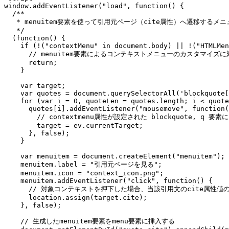
window
.
addEventListener
(
"load"
, 
function
(
) {

/**

   * menuitem要素を使って引用元ページ（cite属性）へ遷移するメニ
   */
  (
function
(
) {

if
 (!(
"contextMenu"
in
document
.
body
) || !(
"HTMLMen
// menuitem要素によるコンテキストメニューのカスタマイズ
return
;

    }

var
 target;

var
 quotes = 
document
.
querySelectorAll
(
'blockquote[
for
 (
var
 i = 
0
, quoteLen = quotes.
length
; i < quote
      quotes[i].
addEventListener
(
"mousemove"
, 
function
(
// contextmenu属性が設定された blockquote, 
        target = ev.
currentTarget
;

      }, 
false
);

    }

var
 menuitem = 
document
.
createElement
(
"menuitem"
);

    menuitem.
label
 = 
"引用元ページを見る"
;

    menuitem.
icon
 = 
"context_icon.png"
;

    menuitem.
addEventListener
(
"click"
, 
function
(
) {

// 対象コンテキストを押下した場合、当該引用文のcite属性値
      location.
assign
(target.
cite
);

    }, 
false
);

// 生成したmenuitem要素をmenu要素に挿入する