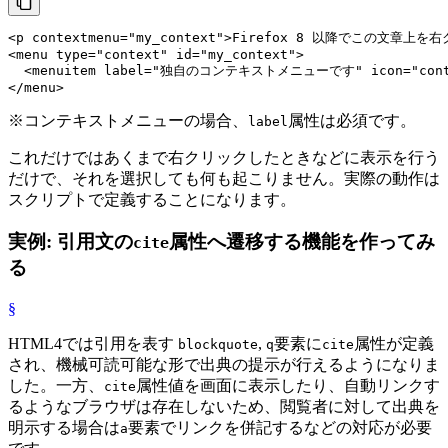
<
p
contextmenu
=
"my_context"
>
Firefox 8 以降でこの文章上
<
menu
type
=
"context"
id
=
"my_context"
>
<
menuitem
label
=
"独自のコンテキストメニューです"
icon
=
"con
</
menu
>
※
コンテキストメニューの場合、
属性は必須です。
label
これだけではあくまで右クリックしたときなどに表示を行う
だけで、それを選択しても何も起こりません。実際の動作は
スクリプトで定義することになります。
実例: 引用文の
属性へ遷移する機能を作ってみ
cite
る
§
HTML4では引用を表す
,
要素に
属性が定義
blockquote
q
cite
され、機械可読可能な形で出典の提示が行えるようになりま
した。一方、
属性値を画面に表示したり、自動リンクす
cite
るようなブラウザは存在しないため、閲覧者に対して出典を
明示する場合は
要素でリンクを併記するなどの対応が必要
a