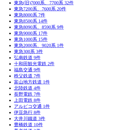
東急(旧)7000系、7700系
32
件
東急7200系、7600系
20
件
東急8000系
7
件
東急8500系
14
件
東急8090系、8590系
9
件
東急9000系
17
件
東急1000系
15
件
東急2000系、9020系
1
件
東急300系
3
件
弘南鉄道
9
件
十和田観光電鉄
2
件
福島交通
9
件
秩父鉄道
7
件
富山地方鉄道
1
件
北陸鉄道
4
件
長野電鉄
7
件
上田電鉄
8
件
アルピコ交通
1
件
伊豆急行
8
件
大井川鐵道
3
件
豊橋鉄道
10
件