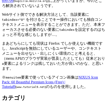
699709
に上がっていますが、今のとこ
(
)
bugzilla.mozilla.org
ろ解決されていないようです。
Webサイト側でできる解決方法として、当該要素に
を付けることでキー操作においても独自コン
tabindex="0"
テキストメニューを表示することができます。ただ、本来フ
ォーカスさせる必要のない要素に
を設定するのはち
tabindex
ょっと不毛な感じもしますが…。
まあどちらにしても現状は Firefox でしか使えない機能です
し、JavaScriptを無効にしているユーザーや、コンテキスト
メニューを出せない・出しにくい環境のこと考えると、
（menu APIのブラウザ実装が普及したとしても）従来どおり
要素によるリンクは残しておいた方が良いのかな、と思い
a
ます。
※
要素で使っているアイコン画像は
NIXUS Icon
menuitem
Pack: 60 Beautiful Premium Icons (Free) |
Tutorial9
のものを使用しました。
(
)
www.tutorial9.net
カテゴリ