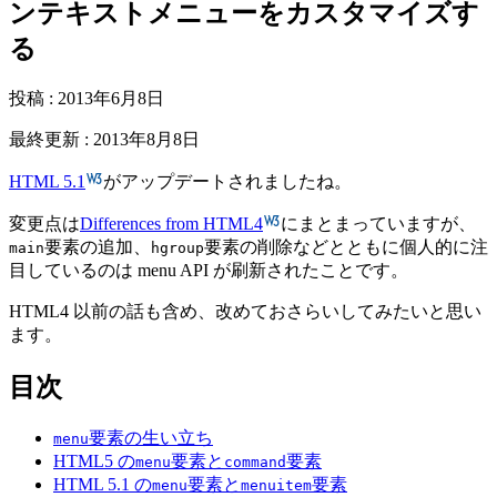
ンテキストメニューをカスタマイズす
る
投稿
:
2013年6月8日
最終更新
:
2013年8月8日
HTML 5.1
がアップデートされましたね。
変更点は
Differences from HTML4
にまとまっていますが、
要素の追加、
要素の削除などとともに個人的に注
main
hgroup
目しているのは menu API が刷新されたことです。
HTML4 以前の話も含め、改めておさらいしてみたいと思い
ます。
目次
要素の生い立ち
menu
HTML5 の
要素と
要素
menu
command
HTML 5.1 の
要素と
要素
menu
menuitem