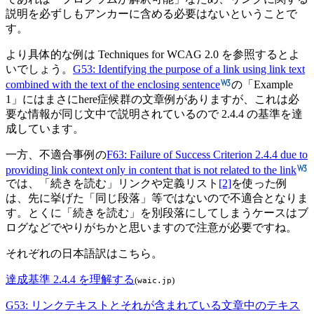
説明を必ずしもアンカーに含める必要はないということで
す。
より具体的な例は Techniques for WCAG 2.0 を参照するとよ
いでしょう。
G53: Identifying the purpose of a link using link text
combined with the text of the enclosing sentence
の「Example
1」にはまさにhere症候群の文章例がありますが、これは必
要な情報が同じ文中で説明されているので 2.4.4 の基準を達
成しています。
一方、不適合事例の
F63: Failure of Success Criterion 2.4.4 due to
providing link context only in content that is not related to the link
では、「続きを読む」リンクや定義リスト
[2]
を使った例
は、先に挙げた「同じ段落」等ではないので不適合となりま
す。とくに「続きを読む」を別段落にしてしまうケースはブ
ログなどでやりがちかと思いますので注意が必要ですね。
それぞれの日本語訳はこちら。
達成基準 2.4.4 を理解する
(
)
waic.jp
G53: リンクテキストとそれが含まれている文章中のテキス