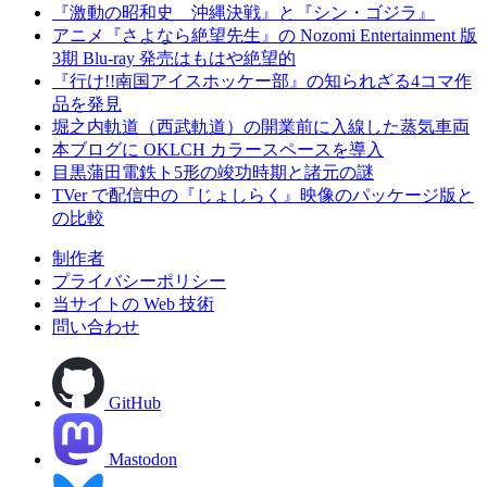
『激動の昭和史 沖縄決戦』と『シン・ゴジラ』
アニメ『さよなら絶望先生』の Nozomi Entertainment 版
3期 Blu-ray 発売はもはや絶望的
『行け!!南国アイスホッケー部』の知られざる4コマ作
品を発見
堀之内軌道（西武軌道）の開業前に入線した蒸気車両
本ブログに OKLCH カラースペースを導入
目黒蒲田電鉄ト5形の竣功時期と諸元の謎
TVer で配信中の『じょしらく』映像のパッケージ版と
の比較
制作者
プライバシーポリシー
当サイトの Web 技術
問い合わせ
GitHub
Mastodon