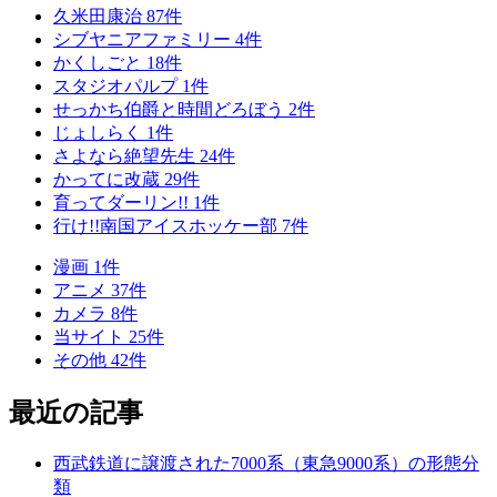
久米田康治
87
件
シブヤニアファミリー
4
件
かくしごと
18
件
スタジオパルプ
1
件
せっかち伯爵と時間どろぼう
2
件
じょしらく
1
件
さよなら絶望先生
24
件
かってに改蔵
29
件
育ってダーリン!!
1
件
行け!!南国アイスホッケー部
7
件
漫画
1
件
アニメ
37
件
カメラ
8
件
当サイト
25
件
その他
42
件
最近の記事
西武鉄道に譲渡された7000系（東急9000系）の形態分
類