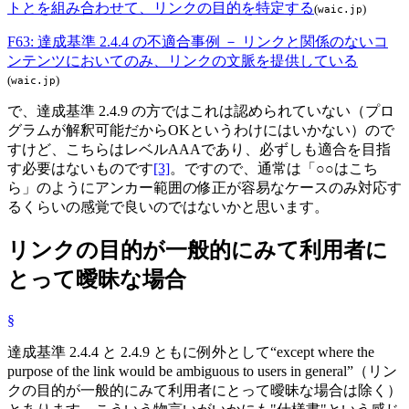
トとを組み合わせて、リンクの目的を特定する
(
)
waic.jp
F63: 達成基準 2.4.4 の不適合事例 － リンクと関係のないコ
ンテンツにおいてのみ、リンクの文脈を提供している
(
)
waic.jp
で、達成基準 2.4.9 の方ではこれは認められていない（プロ
グラムが解釈可能だからOKというわけにはいかない）ので
すけど、こちらはレベルAAAであり、必ずしも適合を目指
す必要はないものです
[3]
。ですので、通常は「○○はこち
ら」のようにアンカー範囲の修正が容易なケースのみ対応す
るくらいの感覚で良いのではないかと思います。
リンクの目的が一般的にみて利用者に
とって曖昧な場合
§
達成基準 2.4.4 と 2.4.9 ともに例外として
except where the
purpose of the link would be ambiguous to users in general
（リン
クの目的が一般的にみて利用者にとって曖昧な場合は除く）