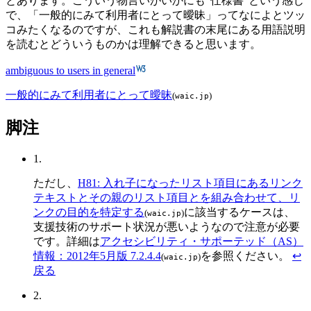
とあります。こういう物言いがいかにも"仕様書"という感じ
で、「一般的にみて利用者にとって曖昧」ってなによとツッ
コみたくなるのですが、これも解説書の末尾にある用語説明
を読むとどういうものかは理解できると思います。
ambiguous to users in general
一般的にみて利用者にとって曖昧
(
)
waic.jp
脚注
1.
ただし、
H81: 入れ子になったリスト項目にあるリンク
テキストとその親のリスト項目とを組み合わせて、リ
ンクの目的を特定する
に該当するケースは、
(
)
waic.jp
支援技術のサポート状況が悪いようなので注意が必要
です。詳細は
アクセシビリティ・サポーテッド（AS）
情報：2012年5月版 7.2.4.4
を参照ください。
↩
(
)
waic.jp
戻る
2.