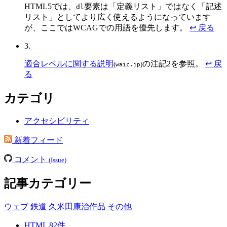
HTML5では、
要素は「定義リスト」ではなく「記述
dl
リスト」としてより広く使えるようになっています
が、ここではWCAGでの用語を優先します。
↩ 戻る
3.
適合レベルに関する説明
の注記2を参照。
↩ 戻
(
)
waic.jp
る
カテゴリ
アクセシビリティ
新着フィード
コメント
(Issue)
記事カテゴリー
ウェブ
鉄道
久米田康治作品
その他
HTML
82
件