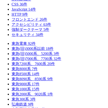
CSS
36
件
JavaScript
14
件
HTTP
9
件
フロントエンド
26
件
アクセシビリティ
63
件
強制ダークテーマ
5
件
セキュリティ
34
件
東急電車
92
件
東急(旧)3000系以前
18
件
東急(旧)5000系、5200系
3
件
東急(旧)7000系、7700系
32
件
東急7200系、7600系
20
件
東急8000系
7
件
東急8500系
14
件
東急8090系、8590系
9
件
東急9000系
17
件
東急1000系
15
件
東急2000系、9020系
1
件
東急300系
3
件
弘南鉄道
9
件