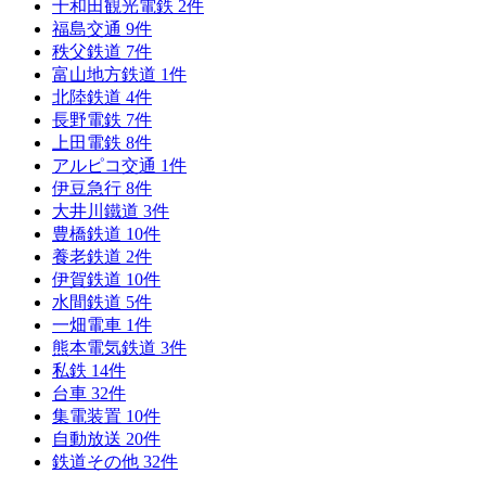
十和田観光電鉄
2
件
福島交通
9
件
秩父鉄道
7
件
富山地方鉄道
1
件
北陸鉄道
4
件
長野電鉄
7
件
上田電鉄
8
件
アルピコ交通
1
件
伊豆急行
8
件
大井川鐵道
3
件
豊橋鉄道
10
件
養老鉄道
2
件
伊賀鉄道
10
件
水間鉄道
5
件
一畑電車
1
件
熊本電気鉄道
3
件
私鉄
14
件
台車
32
件
集電装置
10
件
自動放送
20
件
鉄道その他
32
件