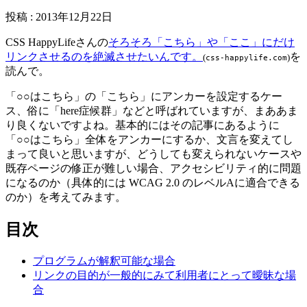
投稿
:
2013年12月22日
CSS HappyLifeさんの
そろそろ「こちら」や「ここ」にだけ
リンクさせるのを絶滅させたいんです。
を
(
)
css-happylife.com
読んで。
「○○はこちら」の「こちら」にアンカーを設定するケー
ス、俗に「here症候群」などと呼ばれていますが、まああま
り良くないですよね。基本的にはその記事にあるように
「○○はこちら」全体をアンカーにするか、文言を変えてし
まって良いと思いますが、どうしても変えられないケースや
既存ページの修正が難しい場合、アクセシビリティ的に問題
になるのか（具体的には WCAG 2.0 のレベルAに適合できる
のか）を考えてみます。
目次
プログラムが解釈可能な場合
リンクの目的が一般的にみて利用者にとって曖昧な場
合