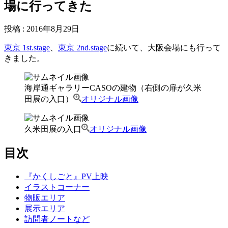
場に行ってきた
投稿
:
2016年8月29日
東京 1st.stage
、
東京 2nd.stage
に続いて、大阪会場にも行って
きました。
海岸通ギャラリーCASOの建物（右側の扉が久米
田展の入口）
オリジナル画像
久米田展の入口
オリジナル画像
目次
『かくしごと』PV上映
イラストコーナー
物販エリア
展示エリア
訪問者ノートなど