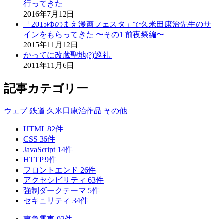
行ってきた
2016年7月12日
「2015ゆのまえ漫画フェスタ」で久米田康治先生のサ
インをもらってきた 〜その1 前夜祭編〜
2015年11月12日
かってに改蔵聖地(?)巡礼
2011年11月6日
記事カテゴリー
ウェブ
鉄道
久米田康治作品
その他
HTML
82
件
CSS
36
件
JavaScript
14
件
HTTP
9
件
フロントエンド
26
件
アクセシビリティ
63
件
強制ダークテーマ
5
件
セキュリティ
34
件
東急電車
92
件