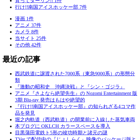
育ってダーリン!!
1
件
行け!!南国アイスホッケー部
7
件
漫画
1
件
アニメ
37
件
カメラ
8
件
当サイト
25
件
その他
42
件
最近の記事
西武鉄道に譲渡された7000系（東急9000系）の形態分
類
『激動の昭和史 沖縄決戦』と『シン・ゴジラ』
アニメ『さよなら絶望先生』の Nozomi Entertainment 版
3期 Blu-ray 発売はもはや絶望的
『行け!!南国アイスホッケー部』の知られざる4コマ作
品を発見
堀之内軌道（西武軌道）の開業前に入線した蒸気車両
本ブログに OKLCH カラースペースを導入
目黒蒲田電鉄ト5形の竣功時期と諸元の謎
TVer で配信中の『じょしらく』映像のパッケージ版と