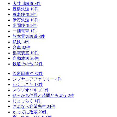
大井川鐵道
3
件
豊橋鉄道
10
件
養老鉄道
2
件
伊賀鉄道
10
件
水間鉄道
5
件
一畑電車
1
件
熊本電気鉄道
3
件
私鉄
14
件
台車
32
件
集電装置
10
件
自動放送
20
件
鉄道その他
32
件
久米田康治
87
件
シブヤニアファミリー
4
件
かくしごと
18
件
スタジオパルプ
1
件
せっかち伯爵と時間どろぼう
2
件
じょしらく
1
件
さよなら絶望先生
24
件
かってに改蔵
29
件