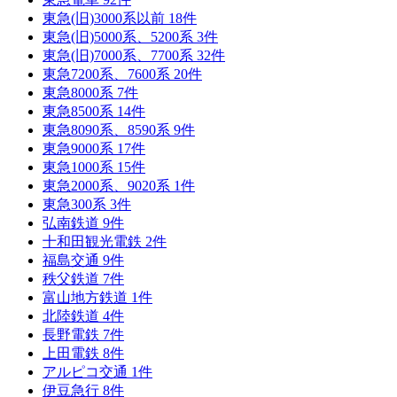
東急(旧)3000系以前
18
件
東急(旧)5000系、5200系
3
件
東急(旧)7000系、7700系
32
件
東急7200系、7600系
20
件
東急8000系
7
件
東急8500系
14
件
東急8090系、8590系
9
件
東急9000系
17
件
東急1000系
15
件
東急2000系、9020系
1
件
東急300系
3
件
弘南鉄道
9
件
十和田観光電鉄
2
件
福島交通
9
件
秩父鉄道
7
件
富山地方鉄道
1
件
北陸鉄道
4
件
長野電鉄
7
件
上田電鉄
8
件
アルピコ交通
1
件
伊豆急行
8
件