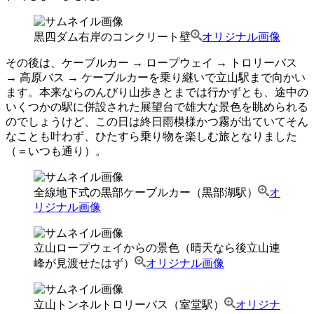
黒四ダム右岸のコンクリート壁
オリジナル画像
その後は、ケーブルカー → ロープウェイ → トロリーバス
→ 高原バス → ケーブルカーを乗り継いで立山駅まで向かい
ます。本来ならのんびり山歩きとまでは行かずとも、途中の
いくつかの駅に併設された展望台で雄大な景色を眺められる
のでしょうけど、この日は終日雨模様かつ霧が出ていてそん
なことも叶わず、ひたすら乗り物を楽しむ旅となりました
（＝いつも通り）。
全線地下式の黒部ケーブルカー（黒部湖駅）
オ
リジナル画像
立山ロープウェイからの景色（晴天なら後立山連
峰が見渡せたはず）
オリジナル画像
立山トンネルトロリーバス（室堂駅）
オリジナ