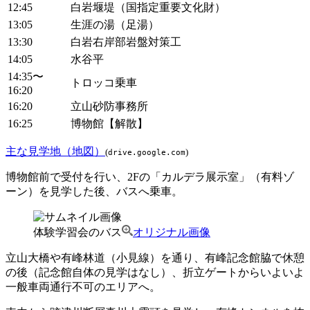
12:45
白岩堰堤（国指定重要文化財）
13:05
生涯の湯（足湯）
13:30
白岩右岸部岩盤対策工
14:05
水谷平
14:35〜
トロッコ乗車
16:20
16:20
立山砂防事務所
16:25
博物館【解散】
主な見学地（地図）
(
)
drive.google.com
博物館前で受付を行い、2Fの「カルデラ展示室」（有料ゾ
ーン）を見学した後、バスへ乗車。
体験学習会のバス
オリジナル画像
立山大橋や有峰林道（小見線）を通り、有峰記念館脇で休憩
の後（記念館自体の見学はなし）、折立ゲートからいよいよ
一般車両通行不可のエリアへ。