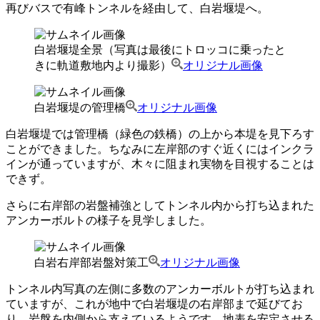
再びバスで有峰トンネルを経由して、白岩堰堤へ。
白岩堰堤全景（写真は最後にトロッコに乗ったと
きに軌道敷地内より撮影）
オリジナル画像
白岩堰堤の管理橋
オリジナル画像
白岩堰堤では管理橋（緑色の鉄橋）の上から本堤を見下ろす
ことができました。ちなみに左岸部のすぐ近くにはインクラ
インが通っていますが、木々に阻まれ実物を目視することは
できず。
さらに右岸部の岩盤補強としてトンネル内から打ち込まれた
アンカーボルトの様子を見学しました。
白岩右岸部岩盤対策工
オリジナル画像
トンネル内写真の左側に多数のアンカーボルトが打ち込まれ
ていますが、これが地中で白岩堰堤の右岸部まで延びてお
り、岩盤を内側から支えているようです。地表を安定させる