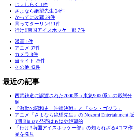
じょしらく
1
件
さよなら絶望先生
24
件
かってに改蔵
29
件
育ってダーリン!!
1
件
行け!!南国アイスホッケー部
7
件
漫画
1
件
アニメ
37
件
カメラ
8
件
当サイト
25
件
その他
42
件
最近の記事
西武鉄道に譲渡された7000系（東急9000系）の形態分
類
『激動の昭和史 沖縄決戦』と『シン・ゴジラ』
アニメ『さよなら絶望先生』の Nozomi Entertainment 版
3期 Blu-ray 発売はもはや絶望的
『行け!!南国アイスホッケー部』の知られざる4コマ作
品を発見