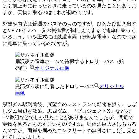
は以前上海に行ったときに走っているのを見たことはありま
すが、実物に乗るのはこれが初めてです。
外観や内装は普通のバスそのものですが、ひとたび動き出す
とVVVFインバータの制御音が聞こえてまるで電車に乗って
いるよう、いや正式には鉄道車両（無軌条電車）なのでまさ
に電車に乗っているのですが。
扇沢駅の降車ホームで待機するトロリーバス（始
発前）
オリジナル画像
黒部ダム駅に到着したトロリーバス
オリジナル
画像
黒部ダム駅到着後、展望台のレストランで朝食を摂り、しば
しダム周辺を散策。黒四ダム、『プロジェクトX』などの
TV番組などでしか見たことがありませんでしたが、間近で
実物を見るとものすごいものですね。堤体の巨大さはもちろ
んですが、両岸を固めたコンクリートの無骨さにしばし見と
れてしまいました。