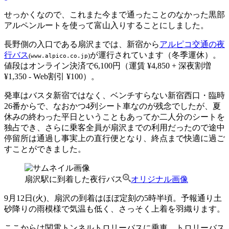
せっかくなので、これまた今まで通ったことのなかった黒部
アルペンルートを使って富山入りすることにしました。
長野側の入口である扇沢までは、新宿から
アルピコ交通の夜
行バス
が運行されています（冬季運休）。
(
)
www.alpico.co.jp
値段はオンライン決済で6,100円（運賃 ¥4,850 + 深夜割増
¥1,350 - Web割引 ¥100）。
発車はバスタ新宿ではなく、ベンチすらない新宿西口・臨時
26番からで、なおかつ4列シート車なのが残念でしたが、夏
休みの終わった平日ということもあってか二人分のシートを
独占でき、さらに乗客全員が扇沢までの利用だったので途中
停留所は通過し事実上の直行便となり、終点まで快適に過ご
すことができました。
扇沢駅に到着した夜行バス
オリジナル画像
9月12日(火)、扇沢の到着はほぼ定刻の5時半頃。予報通り土
砂降りの雨模様で気温も低く、さっそく上着を羽織ります。
ここからは関電トンネルトロリーバスに乗車。トロリーバス