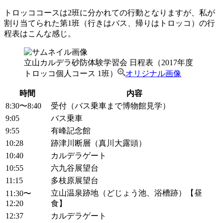
トロッココースは2班に分かれての行動となりますが、私が
割り当てられた第1班（行きはバス、帰りはトロッコ）の行
程表はこんな感じ。
立山カルデラ砂防体験学習会 日程表（2017年度
トロッコ個人コース 1班）
オリジナル画像
時間
内容
8:30〜8:40
受付（バス乗車まで博物館見学）
9:05
バス乗車
9:55
有峰記念館
10:28
跡津川断層（真川大露頭）
10:40
カルデラゲート
10:55
六九谷展望台
11:15
多枝原展望台
立山温泉跡地（どじょう池、浴槽跡）【昼
11:30〜
12:20
食】
12:37
カルデラゲート