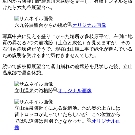
車内から跡津川断層真川大露頭を見学し、有峰トンネルを抜
けたら六九谷展望台へ。
六九谷展望台からの眺め
オリジナル画像
写真中央に見える盛り上がった場所が多枝原平で、左側に地
質の異なる2つの崩壊跡（土色と灰色）が見えますが、その
右側も崩壊跡だそうで、現在は山腹工事で緑化が進んでいる
ため説明を受けるまで気付きませんでした。
続いて多枝原展望台で鳶山崩れの崩壊跡を見学した後、立山
温泉跡で昼食休憩。
立山温泉の浴槽跡
オリジナル画像
立山温泉跡近くにある泥鰌池。池の奥の上方には
昔トロッコが走っていたらしいが、この位置から
では軌道跡は判別できなかった。
オリジナル画
像