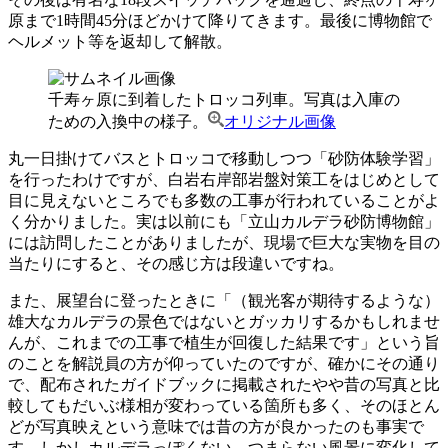
原まで1時間45分ほどかけて降りてきます。最後に博物館で
ヘルメット等を返却して解散。
千寿ヶ原に到着したトロッコ列車。写真は入庫の
ための入換中の様子。
オリジナル画像
丸一日掛けてバスとトロッコで移動しつつ「砂防体験学習」
を行ったわけですが、白岩右岸部岩盤対策工をはじめとして
目に見えないところでも多数の工事が行われていることがよ
く分かりました。実は以前にも「立山カルデラ砂防博物館」
には訪問したことがありましたが、現場で巨大な実物を目の
当たりにすると、その感じ方は段違いですね。
また、展望台に登ったときに「（観光客が期待するような）
雄大なカルデラの景色ではないとガッカリするかもしれませ
んが、これまでの工事で植生が回復した結果です」という旨
のことを解説員の方が仰っていたのですが、確かにその通り
で、配布されたガイドブックに掲載されたやや昔の写真と比
較してもだいぶ様相が変わっている箇所も多く、そのほとん
どが写真映えという意味では昔の方が良かったのも事実で
す。しかしカルデラっぽくない、つまらない風景に変化して