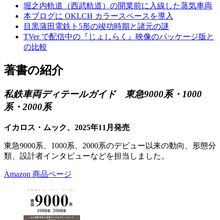
堀之内軌道（西武軌道）の開業前に入線した蒸気車両
本ブログに OKLCH カラースペースを導入
目黒蒲田電鉄ト5形の竣功時期と諸元の謎
TVer で配信中の『じょしらく』映像のパッケージ版と
の比較
著書の紹介
私鉄車両ディテールガイド 東急9000系・1000
系・2000系
イカロス・ムック、2025年11月発売
東急9000系、1000系、2000系のデビュー以来の動向、形態分
類、設計者インタビューなどを担当しました。
Amazon 商品ページ