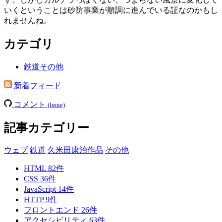
いくということは砂防事業が順調に進んでいる証なのかもし
れませんね。
カテゴリ
鉄道その他
新着フィード
コメント
(Issue)
記事カテゴリー
ウェブ
鉄道
久米田康治作品
その他
HTML
82
件
CSS
36
件
JavaScript
14
件
HTTP
9
件
フロントエンド
26
件
アクセシビリティ
63
件