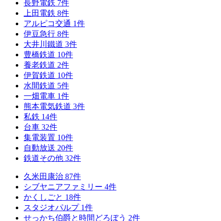
長野電鉄
7
件
上田電鉄
8
件
アルピコ交通
1
件
伊豆急行
8
件
大井川鐵道
3
件
豊橋鉄道
10
件
養老鉄道
2
件
伊賀鉄道
10
件
水間鉄道
5
件
一畑電車
1
件
熊本電気鉄道
3
件
私鉄
14
件
台車
32
件
集電装置
10
件
自動放送
20
件
鉄道その他
32
件
久米田康治
87
件
シブヤニアファミリー
4
件
かくしごと
18
件
スタジオパルプ
1
件
せっかち伯爵と時間どろぼう
2
件