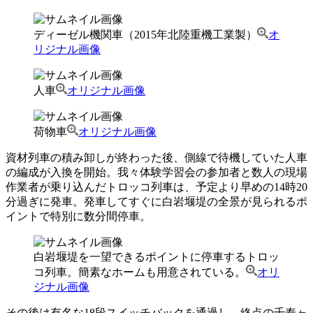
ディーゼル機関車（2015年北陸重機工業製）
オ
リジナル画像
人車
オリジナル画像
荷物車
オリジナル画像
資材列車の積み卸しが終わった後、側線で待機していた人車
の編成が入換を開始。我々体験学習会の参加者と数人の現場
作業者が乗り込んだトロッコ列車は、予定より早めの14時20
分過ぎに発車。発車してすぐに白岩堰堤の全景が見られるポ
イントで特別に数分間停車。
白岩堰堤を一望できるポイントに停車するトロッ
コ列車。簡素なホームも用意されている。
オリ
ジナル画像
その後は有名な18段スイッチバックを通過し、終点の千寿ヶ