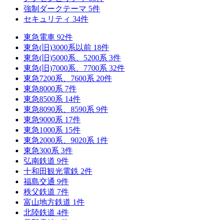
強制ダークテーマ
5
件
セキュリティ
34
件
東急電車
92
件
東急(旧)3000系以前
18
件
東急(旧)5000系、5200系
3
件
東急(旧)7000系、7700系
32
件
東急7200系、7600系
20
件
東急8000系
7
件
東急8500系
14
件
東急8090系、8590系
9
件
東急9000系
17
件
東急1000系
15
件
東急2000系、9020系
1
件
東急300系
3
件
弘南鉄道
9
件
十和田観光電鉄
2
件
福島交通
9
件
秩父鉄道
7
件
富山地方鉄道
1
件
北陸鉄道
4
件