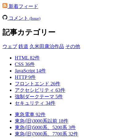
新着フィード
コメント
(Issue)
記事カテゴリー
ウェブ
鉄道
久米田康治作品
その他
HTML
82
件
CSS
36
件
JavaScript
14
件
HTTP
9
件
フロントエンド
26
件
アクセシビリティ
63
件
強制ダークテーマ
5
件
セキュリティ
34
件
東急電車
92
件
東急(旧)3000系以前
18
件
東急(旧)5000系、5200系
3
件
東急(旧)7000系、7700系
32
件