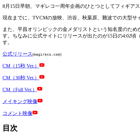
8月15日早朝、マギレコ一周年企画のひとつとしてフィギア
現在までに、TVCMの放映、渋谷、秋葉原、難波での大型サ
また、平昌オリンピックの金メダリストという知名度のため
す。ちなみに公式サイトにリリースが出たのが15日の4:02
す。
公式リリース
(
)
magireco.com
CM（15秒 Ver.）
CM（30秒 Ver.）
CM（Full Ver.）
メイキング映像
コメント映像
目次