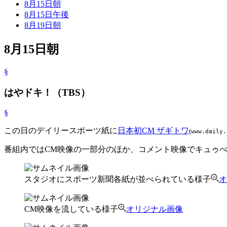
8月15日朝
8月15日午後
8月19日朝
8月15日朝
§
はやドキ！（TBS）
§
この日のデイリースポーツ紙に
日本初CM ザギトワ
(
www.daily.
番組内ではCM映像の一部分のほか、コメント映像でキュゥ
スタジオにスポーツ新聞各紙が並べられている様子
オ
CM映像を流している様子
オリジナル画像