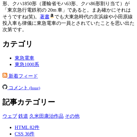
形、クハ1850形（運輸省モハ63形、クハ86形割り当て）が
「東京急行電鉄初の 20m 車」であると。まあ確かにそれは
そうですね(笑)。
著書
でも大東急時代の京浜線や小田原線
投入車も律儀に東急電車の一員とされていたことを思い出た
次第です。
カテゴリ
東急電車
東急1000系
新着フィード
コメント
(Issue)
記事カテゴリー
ウェブ
鉄道
久米田康治作品
その他
HTML
82
件
CSS
36
件