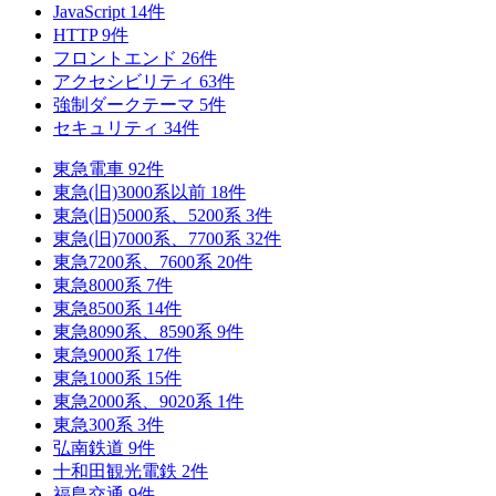
JavaScript
14
件
HTTP
9
件
フロントエンド
26
件
アクセシビリティ
63
件
強制ダークテーマ
5
件
セキュリティ
34
件
東急電車
92
件
東急(旧)3000系以前
18
件
東急(旧)5000系、5200系
3
件
東急(旧)7000系、7700系
32
件
東急7200系、7600系
20
件
東急8000系
7
件
東急8500系
14
件
東急8090系、8590系
9
件
東急9000系
17
件
東急1000系
15
件
東急2000系、9020系
1
件
東急300系
3
件
弘南鉄道
9
件
十和田観光電鉄
2
件
福島交通
9
件