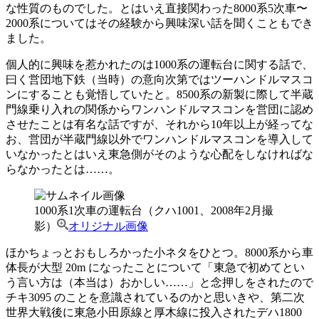
な性質のものでした。とはいえ直接関わった8000系5次車〜
2000系についてはその経験から興味深い話を聞くこともでき
ました。
個人的に興味を惹かれたのは1000系の運転台に関する話で、
曰く営団地下鉄（当時）の意向次第ではツーハンドルマスコ
ンにすることも覚悟していたと。8500系の新製に際して半蔵
門線乗り入れの関係からワンハンドルマスコンを営団に認め
させたことは有名な話ですが、それから10年以上が経ってな
お、営団が半蔵門線以外でワンハンドルマスコンを導入して
いなかったとはいえ東急側がそのような心配をしなければな
らなかったとは……。
1000系1次車の運転台（クハ1001、2008年2月撮
影）
オリジナル画像
ほかちょっとおもしろかった小ネタをひとつ。8000系から車
体長が大型 20m になったことについて
東急で初めてとい
う言い方は（本当は）おかしい……
と念押しをされたので
チキ3095 のことを意識されているのかと思いきや、第二次
世界大戦後に東急小田原線と厚木線に投入されたデハ1800