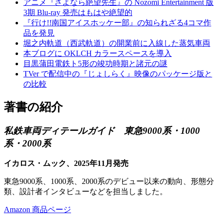
アニメ『さよなら絶望先生』の Nozomi Entertainment 版
3期 Blu-ray 発売はもはや絶望的
『行け!!南国アイスホッケー部』の知られざる4コマ作
品を発見
堀之内軌道（西武軌道）の開業前に入線した蒸気車両
本ブログに OKLCH カラースペースを導入
目黒蒲田電鉄ト5形の竣功時期と諸元の謎
TVer で配信中の『じょしらく』映像のパッケージ版と
の比較
著書の紹介
私鉄車両ディテールガイド 東急9000系・1000
系・2000系
イカロス・ムック、2025年11月発売
東急9000系、1000系、2000系のデビュー以来の動向、形態分
類、設計者インタビューなどを担当しました。
Amazon 商品ページ