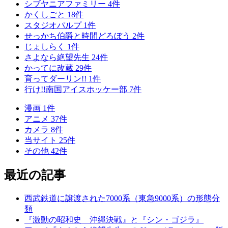
シブヤニアファミリー
4
件
かくしごと
18
件
スタジオパルプ
1
件
せっかち伯爵と時間どろぼう
2
件
じょしらく
1
件
さよなら絶望先生
24
件
かってに改蔵
29
件
育ってダーリン!!
1
件
行け!!南国アイスホッケー部
7
件
漫画
1
件
アニメ
37
件
カメラ
8
件
当サイト
25
件
その他
42
件
最近の記事
西武鉄道に譲渡された7000系（東急9000系）の形態分
類
『激動の昭和史 沖縄決戦』と『シン・ゴジラ』