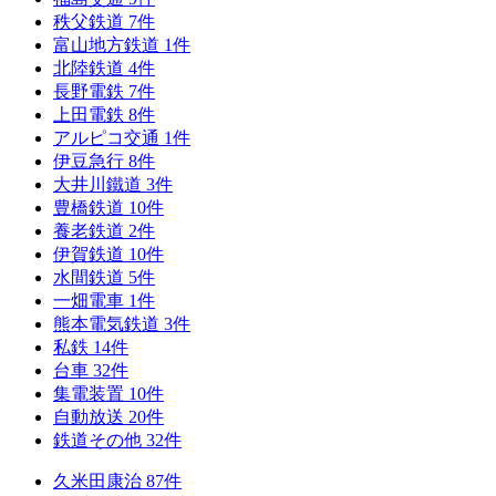
秩父鉄道
7
件
富山地方鉄道
1
件
北陸鉄道
4
件
長野電鉄
7
件
上田電鉄
8
件
アルピコ交通
1
件
伊豆急行
8
件
大井川鐵道
3
件
豊橋鉄道
10
件
養老鉄道
2
件
伊賀鉄道
10
件
水間鉄道
5
件
一畑電車
1
件
熊本電気鉄道
3
件
私鉄
14
件
台車
32
件
集電装置
10
件
自動放送
20
件
鉄道その他
32
件
久米田康治
87
件