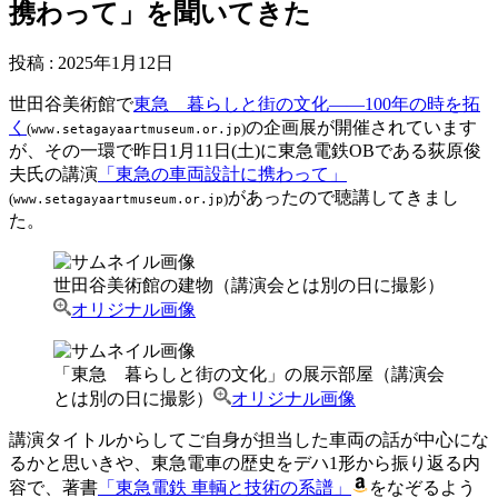
携わって」を聞いてきた
投稿
:
2025年1月12日
世田谷美術館で
東急 暮らしと街の文化――100年の時を拓
く
の企画展が開催されています
(
)
www.setagayaartmuseum.or.jp
が、その一環で昨日1月11日(土)に東急電鉄OBである荻原俊
夫氏の講演
「東急の車両設計に携わって」
があったので聴講してきまし
(
)
www.setagayaartmuseum.or.jp
た。
世田谷美術館の建物（講演会とは別の日に撮影）
オリジナル画像
「東急 暮らしと街の文化」の展示部屋（講演会
とは別の日に撮影）
オリジナル画像
講演タイトルからしてご自身が担当した車両の話が中心にな
るかと思いきや、東急電車の歴史をデハ1形から振り返る内
容で、著書
「東急電鉄 車輌と技術の系譜」
をなぞるよう