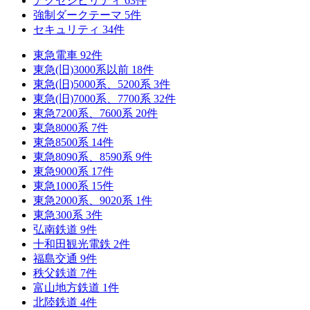
アクセシビリティ
63
件
強制ダークテーマ
5
件
セキュリティ
34
件
東急電車
92
件
東急(旧)3000系以前
18
件
東急(旧)5000系、5200系
3
件
東急(旧)7000系、7700系
32
件
東急7200系、7600系
20
件
東急8000系
7
件
東急8500系
14
件
東急8090系、8590系
9
件
東急9000系
17
件
東急1000系
15
件
東急2000系、9020系
1
件
東急300系
3
件
弘南鉄道
9
件
十和田観光電鉄
2
件
福島交通
9
件
秩父鉄道
7
件
富山地方鉄道
1
件
北陸鉄道
4
件