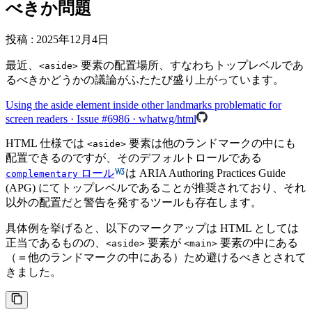
べきか問題
投稿
:
2025年12月4日
最近、
要素の配置場所、すなわちトップレベルであ
<aside>
るべきかどうかの議論がふたたび盛り上がっています。
Using the aside element inside other landmarks problematic for
screen readers · Issue #6986 · whatwg/html
HTML 仕様では
要素は他のランドマークの中にも
<aside>
配置できるのですが、そのデフォルトロールである
ロール
は ARIA Authoring Practices Guide
complementary
(APG) にてトップレベルであることが推奨されており、それ
以外の配置だと警告を発するツールも存在します。
具体例を挙げると、以下のマークアップは HTML としては
正当であるものの、
要素が
要素の中にある
<aside>
<main>
（＝他のランドマークの中にある）ため避けるべきとされて
きました。