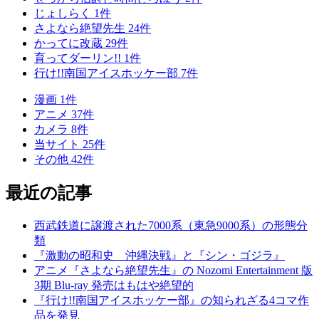
じょしらく
1
件
さよなら絶望先生
24
件
かってに改蔵
29
件
育ってダーリン!!
1
件
行け!!南国アイスホッケー部
7
件
漫画
1
件
アニメ
37
件
カメラ
8
件
当サイト
25
件
その他
42
件
最近の記事
西武鉄道に譲渡された7000系（東急9000系）の形態分
類
『激動の昭和史 沖縄決戦』と『シン・ゴジラ』
アニメ『さよなら絶望先生』の Nozomi Entertainment 版
3期 Blu-ray 発売はもはや絶望的
『行け!!南国アイスホッケー部』の知られざる4コマ作
品を発見