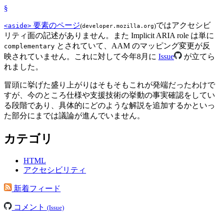
§
要素のページ
ではアクセシビ
<aside>
(
)
developer.mozilla.org
リティ面の記述がありません。また Implicit ARIA role は単に
とされていて、AAM のマッピング変更が反
complementary
映されていません。これに対して今年8月に
Issue
が立てら
れました。
冒頭に挙げた盛り上がりはそもそもこれが発端だったわけで
すが、今のところ仕様や支援技術の挙動の事実確認をしてい
る段階であり、具体的にどのような解説を追加するかといっ
た部分にまでは議論が進んでいません。
カテゴリ
HTML
アクセシビリティ
新着フィード
コメント
(Issue)