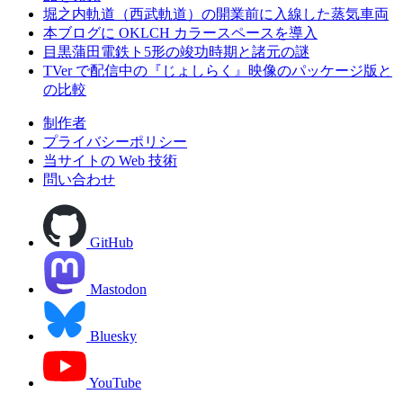
堀之内軌道（西武軌道）の開業前に入線した蒸気車両
本ブログに OKLCH カラースペースを導入
目黒蒲田電鉄ト5形の竣功時期と諸元の謎
TVer で配信中の『じょしらく』映像のパッケージ版と
の比較
制作者
プライバシーポリシー
当サイトの Web 技術
問い合わせ
GitHub
Mastodon
Bluesky
YouTube