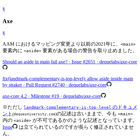
§
Axe
§
AAM におけるマッピング変更より以前の2021年に、
<main>
要素内に
要素がある場合の警告を取り止めました。
<aside>
Should an aside in main fail axe? · Issue #2651 · dequelabs/axe-core
fix(landmark-complementary-is-top-level): allow aside inside main
by straker · Pull Request #2740 · dequelabs/axe-core
axe-core 4.2 · Milestone #19 · dequelabs/axe-core
※
ただし
のドキュメ
landmark-complementary-is-top-level
ント
の記述は古いままで、今も
(
)
<main>
dequeuniversity.com
内の
が不可であるかのような記述となっています。
<aside>
Issue
は立てられているのですが長らく修正されていませ
ん。