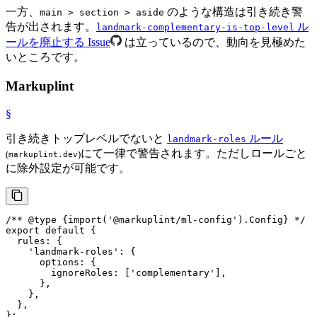
一方、
のような構造は引き続き警
main > section > aside
告が出されます。
ル
landmark-complementary-is-top-level
ールを廃止する Issue
は立っているので、動向を見極めた
いところです。
Markuplint
§
引き続きトップレベルでないと
ルール
landmark-roles
にて一律で警告されます。ただしロールごと
(
)
markuplint.dev
に除外設定が可能です。
/** 
@type
 {
import('@markuplint/ml-config').Config
} */
export
default
 {

rules
: {

'landmark-roles'
: {

options
: {

ignoreRoles
: [
'complementary'
],

      },

    },

  },

};