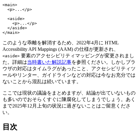
<
main
>
<
p
>
...
</
p
>
<
aside
>
<
p
>
...
</
p
>
</
aside
>
</
main
>
このような乖離を解消するため、2022年4月に HTML
Accessibility API Mappings (AAM) の仕様が更新され、
要素のアクセシビリティマッピングが変更されまし
<aside>
た。詳細は
当時書いた解説記事
を参照ください。しかしブラ
ウザの対応はタイムラグがあったこと、アクセシビリティツ
ールやリンター、ガイドラインなどの対応は今なお充分では
ないことから混乱は続いています。
ここでは現状の議論をまとめますが、結論が出ていないもの
も多いのでおそらくすぐに陳腐化してしまうでしょう。あく
まで2025年12月上旬の状況に過ぎないことはご留意くださ
い。
目次