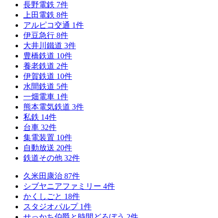
長野電鉄
7
件
上田電鉄
8
件
アルピコ交通
1
件
伊豆急行
8
件
大井川鐵道
3
件
豊橋鉄道
10
件
養老鉄道
2
件
伊賀鉄道
10
件
水間鉄道
5
件
一畑電車
1
件
熊本電気鉄道
3
件
私鉄
14
件
台車
32
件
集電装置
10
件
自動放送
20
件
鉄道その他
32
件
久米田康治
87
件
シブヤニアファミリー
4
件
かくしごと
18
件
スタジオパルプ
1
件
せっかち伯爵と時間どろぼう
2
件