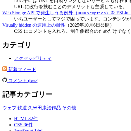
世の中には URL を自動リンクしないサービスも存在する
URL に改行を挟むことのデメリットも主張している。
Web Storage API で発生しうる例外（
）を ESLi
DOMException
いちユーザーとしてマジで困っています。コンテンツがま
Visually hidden の運用上の耐性
（2025年10月6日公開）
CSS にコメントを入れろ。制作側都合のためだけで
カテゴリ
アクセシビリティ
新着フィード
コメント
(Issue)
記事カテゴリー
ウェブ
鉄道
久米田康治作品
その他
HTML
82
件
CSS
36
件
JavaScript
14
件