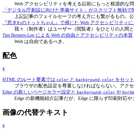
Web アクセシビリティを考える以前にもっと根源的な
「デジタル庁創設に向けた準備サイト」がスクリプト無効で
上記記事のフェイルセーフの考え方にも繋がるもの。公
『窓ぎわのトットちゃん』で感じた Web アクセシビリティ
我々（制作者）はユーザー（閲覧者）をひとりの人間と
Tim Berners-Lee による Web の自由とアクセシビリティの本質
Web は自由であるべき。
配色
§
HTML のルート要素では
と
をセット
color
background-color
ブラウザの配色設定を尊重しなければならない。アクセ
Edge の新しいページカラー設定と
や
background-color
bord
Edge の新機能紹介記事だが、Edge に限らず印刷対
画像の代替テキスト
§