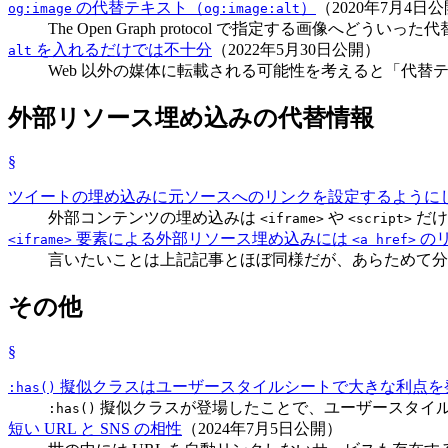
の代替テキスト（
）
（2020年7月4日
og:image
og:image:alt
The Open Graph protocol で指定する画像
を入れるだけでは不十分
（2022年5月30日公開）
alt
Web 以外の媒体に転載される可能性を考えると「代替
外部リソース埋め込みの代替情報
§
ツイートの埋め込みに元ソースへのリンクを設定するように
外部コンテンツの埋め込みは
や
だけ
<iframe>
<script>
要素による外部リソース埋め込みには
の
<iframe>
<a href>
言いたいことは上記記事とほぼ同様だが、あらためて分か
その他
§
擬似クラスはユーザースタイルシートで大きな利点を
:has()
擬似クラスが登場したことで、ユーザースタイル
:has()
短い URL と SNS の相性
（2024年7月5日公開）