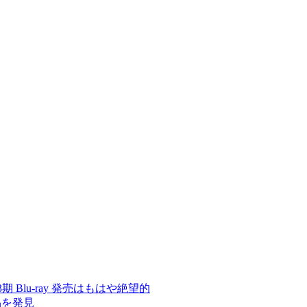
 3期 Blu-ray 発売はもはや絶望的
品を発見