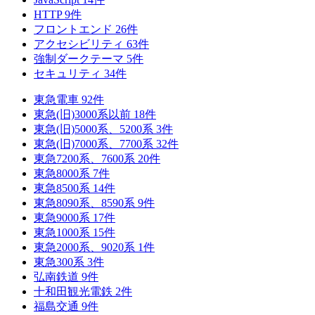
HTTP
9
件
フロントエンド
26
件
アクセシビリティ
63
件
強制ダークテーマ
5
件
セキュリティ
34
件
東急電車
92
件
東急(旧)3000系以前
18
件
東急(旧)5000系、5200系
3
件
東急(旧)7000系、7700系
32
件
東急7200系、7600系
20
件
東急8000系
7
件
東急8500系
14
件
東急8090系、8590系
9
件
東急9000系
17
件
東急1000系
15
件
東急2000系、9020系
1
件
東急300系
3
件
弘南鉄道
9
件
十和田観光電鉄
2
件
福島交通
9
件