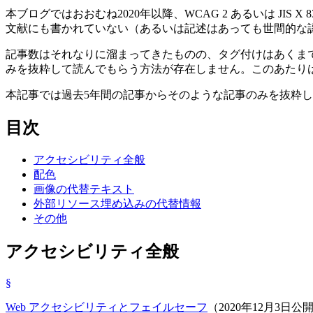
本ブログではおおむね2020年以降、WCAG 2 あるいは JI
文献にも書かれていない（あるいは記述はあっても世間的な
記事数はそれなりに溜まってきたものの、タグ付けはあくま
みを抜粋して読んでもらう方法が存在しません。このあたりは 
本記事では過去5年間の記事からそのような記事のみを抜粋し
目次
アクセシビリティ全般
配色
画像の代替テキスト
外部リソース埋め込みの代替情報
その他
アクセシビリティ全般
§
Web アクセシビリティとフェイルセーフ
（2020年12月3日公