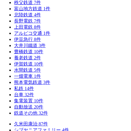
秩父鉄道
7
件
富山地方鉄道
1
件
北陸鉄道
4
件
長野電鉄
7
件
上田電鉄
8
件
アルピコ交通
1
件
伊豆急行
8
件
大井川鐵道
3
件
豊橋鉄道
10
件
養老鉄道
2
件
伊賀鉄道
10
件
水間鉄道
5
件
一畑電車
1
件
熊本電気鉄道
3
件
私鉄
14
件
台車
32
件
集電装置
10
件
自動放送
20
件
鉄道その他
32
件
久米田康治
87
件
シブヤニアファミリー
4
件