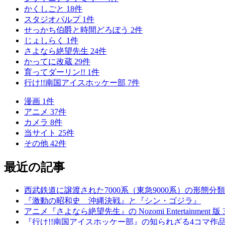
かくしごと
18
件
スタジオパルプ
1
件
せっかち伯爵と時間どろぼう
2
件
じょしらく
1
件
さよなら絶望先生
24
件
かってに改蔵
29
件
育ってダーリン!!
1
件
行け!!南国アイスホッケー部
7
件
漫画
1
件
アニメ
37
件
カメラ
8
件
当サイト
25
件
その他
42
件
最近の記事
西武鉄道に譲渡された7000系（東急9000系）の形態分類
『激動の昭和史 沖縄決戦』と『シン・ゴジラ』
アニメ『さよなら絶望先生』の Nozomi Entertainment 版
『行け!!南国アイスホッケー部』の知られざる4コマ作